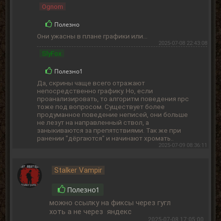
Ognom
Полезно
Они ужасны в плане графики или...
2025-07-08 22:43:08
SlyFox
Полезно
1
Да, скрины чаще всего отражают
непосредственно графику. Но, если
проанализировать, то алгоритм поведения npc
тоже под вопросом. Существует более
продуманное поведение неписей, они больше
не лезут на направленный ствол, а
заныкиваются за препятствиями. Так же при
ранении "дёргаются" и начинают хромать..
2025-07-09 08:36:11
Stalker Vampir
Полезно
1
можно ссылку на фиксы через гугл
хоть а не через яндекс
2025-07-08 17:05:00