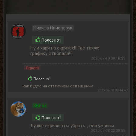
Никита Ничепорук
Полезно
1
Ну и хари на скринах!!!Где такую
графику откопали!!!
2025-07-10 09:18:25
Ognom
Полезно
1
как будто на статичном освещении
2025-07-10 09:44:48
SlyFox
Полезно
1
Лучше скриншоты убрать.., они ужасны.
2025-07-08 22:28:55