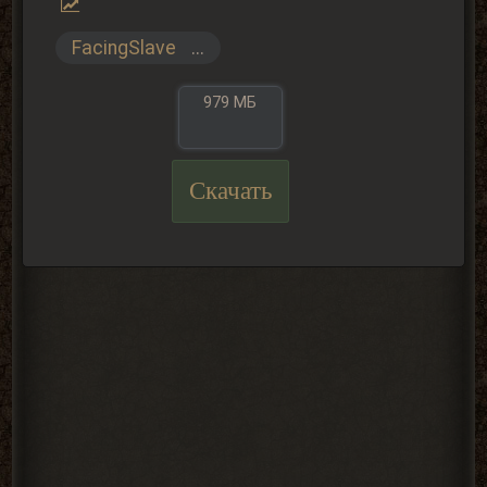
FacingSlave
...
979 МБ
Скачать