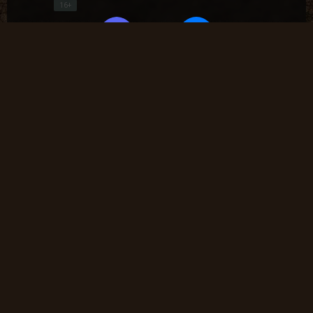
16+
Частые вопросы
Как найти лог вылета в игре СТАЛКЕР ?
В какие моды поиграть?
Где скачать оригинальную версию игры?
Где скачать патчи на сталкер?
Где скачать моды на сталкер?