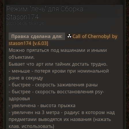
Режим "лечь" для Сборка
Stason174
2020-04-06 13:31:24
Правка сделана для:
Call of Chernobyl by
stason174 [v.6.03]
Можно прятаться под машинами и иными
объектами.
Бывает что арт или тайник достать трудно.
- меньше - потеря крови при номинальной
ране в секунду
- быстрее - скорость заживления раны
- быстрее - скорость восстановления psy-
здоровья
- увеличена - высота прыжка
- увеличен на 3 метра - радиус в котором над
предметами выводятся их названия (нажать
клав. использовать)