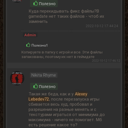
Полезно
Куда перекидывать фикс файлы?В
gamedate нет таких файлов - чтоб их
заменить
2022-10-12 17:44:24
Admin
Полезно
1
Копируете в папку с игрой и все. Эти файлы
запакованы, поэтому их нет в геймдате
2022-10-12 17:46:12
Nikita Rhyme
Полезно
Такая же беда, как и у
Alexey
Lebedev72
, после перезапуска игры
сбивается весь худ, пробовал и
разрешения на разные менять и с
текстурами играться от минимума до
максимума - ничего не помогает. Мб
есть решение какое то?