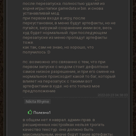
после перезапуска. полностью удаляй из
корня игры папки gamedata и bin. и снова
устанавливай мод.
при первом входе в игру, после
переустановки, в меню будут артефакты, но не
пугайся, загружай сохранение ииии все, весь
худ будет нормальный. при последующем
перезапуске из меню пропадут артефакты
тоже.
как так, сам не знаю, но хорошо, что
получилось :D
пс: возможно это связанно с тем, что при
первом запуске с модом стоит дефолтное
самое низкое разрешение, и при его смене на
нормальное происходит какой то баг, который
влияет на перезапуск с такими вот
артефактами в худе. но ето только мое
предположение
2022-03-23 04:38:03
Nikita Rhyme
Полезно
1
в общем нет я наврал. админ прав. в
расширенных настройках нельзя трогать
качество текстур. оно должно быть
максимальным, иначе будут такие артефакты.