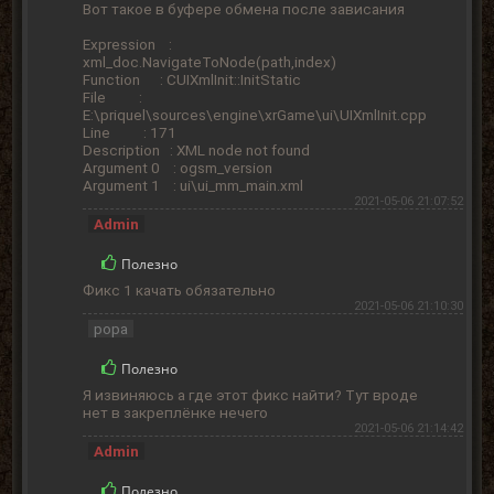
Вот такое в буфере обмена после зависания
Expression :
xml_doc.NavigateToNode(path,index)
Function : CUIXmlInit::InitStatic
File :
E:\priquel\sources\engine\xrGame\ui\UIXmlInit.cpp
Line : 171
Description : XML node not found
Argument 0 : ogsm_version
Argument 1 : ui\ui_mm_main.xml
2021-05-06 21:07:52
Admin
Полезно
Фикс 1 качать обязательно
2021-05-06 21:10:30
popa
Полезно
Я извиняюсь а где этот фикс найти? Тут вроде
нет в закреплёнке нечего
2021-05-06 21:14:42
Admin
Полезно