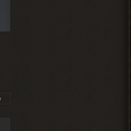
разобрался спасибо
2026-08-04 18:11:56
Alehandro
, Вист, Хакер,
> Djetch
Кулинар, Гоша, медик Леонид
чтоль, кладовщик не помню как его, Лис.
Всех короче тыкай.
2026-08-04 18:08:46
Ковырялов
, здесь, то
> Вадим Копусов
бишь в чате, их вообще никто
не читает, ибо логи засоряют сам чат
своими размерами.
я
2026-08-04 17:59:50
Djetch
, оказывается
> Alehandro