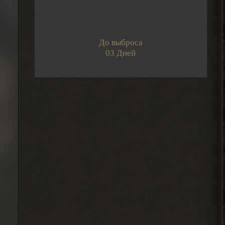
Djetch
-3 часа прогресса, кайффф
До выброса
2026-08-05 14:08:44
03 Дней
Djetch
А че делать если машину
угнали? В солянке
2026-08-05 14:07:27
Djetch
, ну так я делаю
> Alehandro
2026-08-04 18:16:12
Alehandro
, ну так делай, до
> Djetch
определённого момента надо