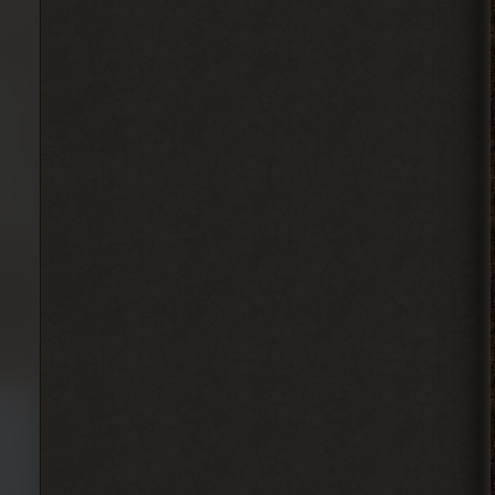
инфраструктуру на базе налаживать и
всем помогать.
2026-08-04 18:15:24
Djetch
, у меня квест на
> Alehandro
подключение света у
бармена еще
2026-08-04 18:13:23
Alehandro
, водила ещё,
> Djetch
механика у тя нет пока
скорей всего.
2026-08-04 18:12:06
Djetch
, та я уже
> Alehandro