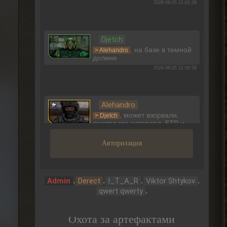
2026-08-05 21:01:28
Djetch
, на базе в темной
> Alehandro
долине
2026-08-05 21:00:58
Alehandro
, может взорвали,
> Djetch
смотря где оставлял. БТР и
багги Фримена не трогают вроде.
2026-08-05 19:10:58
Авторизация
Djetch
,
,
,
,
Admin
Derect
I_T_A_R
Viktor Shtykov
Ладно, видимо не вернуть ее
,
qwert qwerty
2026-08-05 15:46:22
Охота за артефактами