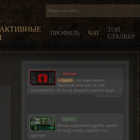
РАКТИВНЫЕ
ТОП
ПРОФИЛЬ
ЧАТ
СТАЛКЕР
Ы
Admin
, он один всего.
> Djetch
Арканум или как-то так
называется. И он не вышел в релиз еще
2026-08-06 00:50:42
Djetch
Мены порекомендуйте какой
то мод чтобы пройти тч с
другом