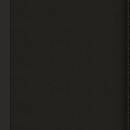
Гоша челнок пришел, но он
на одном месте стоит
2026-08-04 17:59:40
Вадим Копусов
, там не читают
> Ковырялов
это мод на 4 патч но 6 патч
есть
2026-08-04 13:34:02
Ковырялов
, это стоит
> Вадим Копусов
писать в комментариях под
самим модом.
Судя по самому логу, он ругается на
отсутствие звукового файла у Грозы.
2026-08-04 11:25:37
Ковырялов