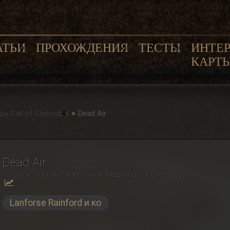
АТЬИ
ПРОХОЖДЕНИЯ
ТЕСТЫ
ИНТЕ
КАРТ
 Сall of Сhernobyl
Dead Air
Dead Air
Готовые Сборки/Глобальные Моды Сall of Сhernobyl
Lanforse Rainford и ко