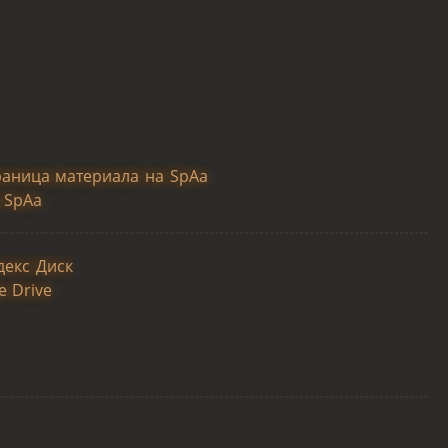
раница материала на SpAa
 SpAa
декс Диск
e Drive