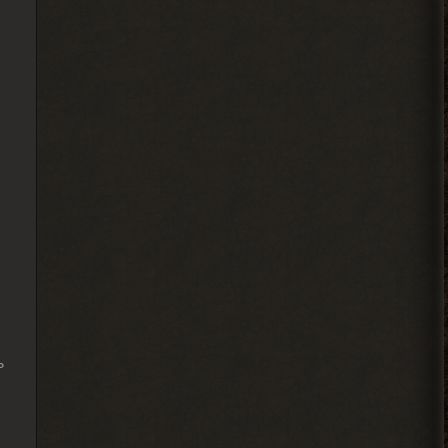
, пусть не
> Андрей Frost
торопятся, иначе я вообще
не закончу прохождение этого мода... Х)
2026-08-04 00:46:49
Djetch
, видимо придётся
> Alehandro
идти в х10(
2026-08-04 00:33:03
Alehandro
, у других персов на
> Djetch
базе нету квестов? Если нет,
то сюжет солянки двигай.
2026-08-03 20:19:42
ь