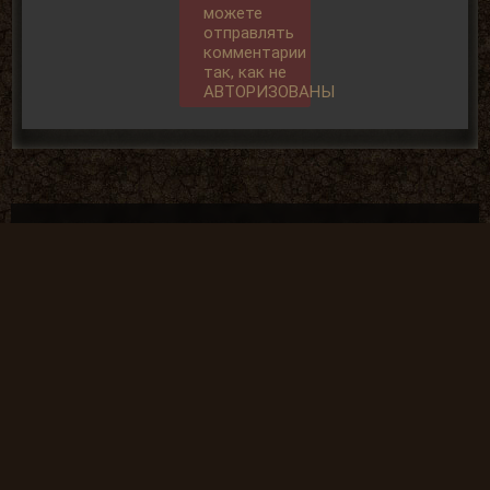
можете
отправлять
комментарии
так, как не
АВТОРИЗОВАНЫ
Общие данные:
Администрация