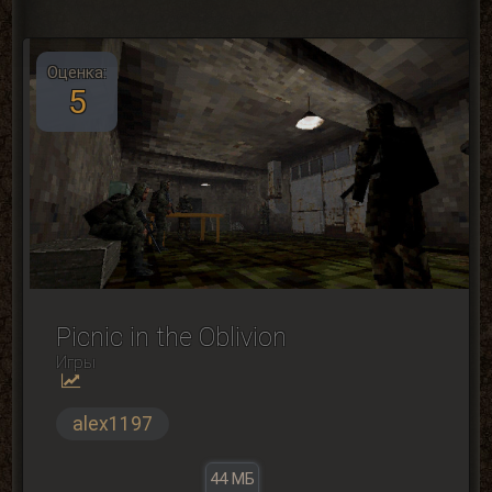
Оценка:
5
Picnic in the Oblivion
Игры
alex1197
44 МБ