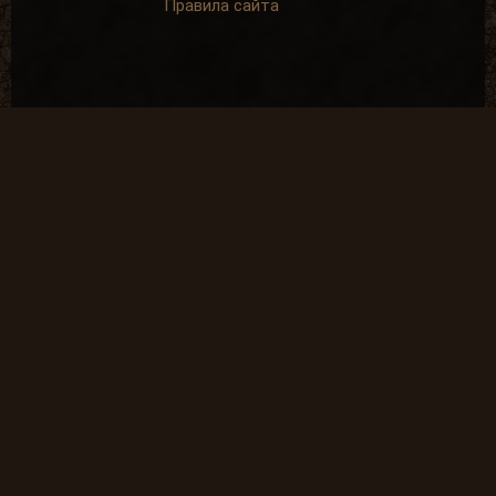
Правила сайта
Система рангов
Система достижений
Спонсорская помощь
SpAa team 2010-2024
*GSC - Компания GSC Game World признана нежелательной