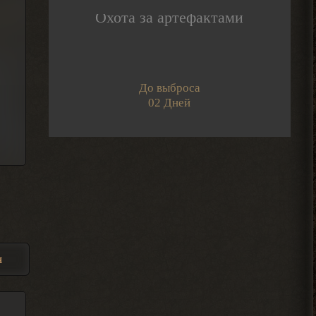
Dimaruu
Охота за артефактами
Привет
Подскажите как
редактировать свои добавленные посты
на интерактивную карту?
2026-08-07 17:24:57
До выброса
02 Дней
IzverG
бесит уже баланс
этот.мутанты дружат со
всеми.кроме меня
2026-08-07 15:10:21
IzverG
ребят правки на ns OGSR26
где нибуть есть?
2026-08-07 15:08:56
я
Admin
, он один всего.
> Djetch
Арканум или как-то так
называется. И он не вышел в релиз еще
2026-08-06 00:50:42