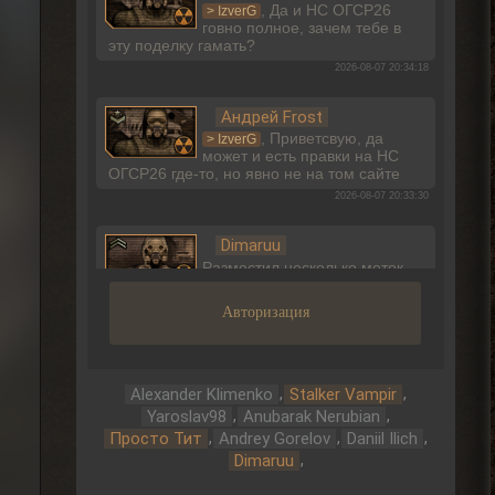
, Да и НС ОГСР26
> IzverG
говно полное, зачем тебе в
эту поделку гамать?
2026-08-07 20:34:18
Андрей Frost
, Приветсвую, да
> IzverG
может и есть правки на НС
ОГСР26 где-то, но явно не на том сайте
2026-08-07 20:33:30
Dimaruu
Разместил несколько меток
на карту. Но допустил
некоторые неточности в описании...хотел
Авторизация
бы поправить...но не вижу такого
функционала.
2026-08-07 17:27:24
,
,
Alexander Klimenko
Stalker Vampir
Dimaruu
,
,
Yaroslav98
Anubarak Nerubian
Имею ввиду метки
,
,
,
Просто Тит
Andrey Gorelov
Daniil Ilich
,
Dimaruu
2026-08-07 17:26:18