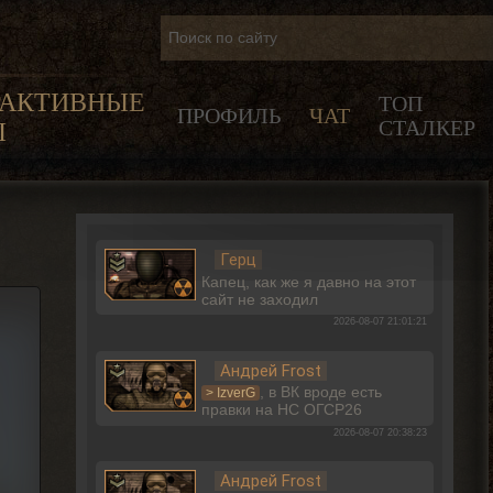
РАКТИВНЫЕ
ТОП
ПРОФИЛЬ
ЧАТ
СТАЛКЕР
Ы
Герц
Капец, как же я давно на этот
сайт не заходил
2026-08-07 21:01:21
Андрей Frost
, в ВК вроде есть
> IzverG
правки на НС ОГСР26
2026-08-07 20:38:23
Андрей Frost