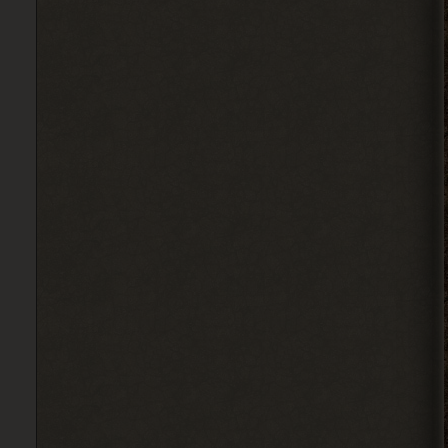
Djetch
Мены порекомендуйте какой
то мод чтобы пройти тч с
другом
2026-08-05 21:01:28
Djetch
, на базе в темной
> Alehandro
долине
2026-08-05 21:00:58
Alehandro
, может взорвали,
> Djetch
смотря где оставлял. БТР и
багги Фримена не трогают вроде.
2026-08-05 19:10:58
Djetch
Ладно, видимо не вернуть ее
2026-08-05 15:46:22