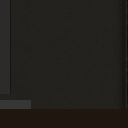
Djetch
-3 часа прогресса, кайффф
2026-08-05 14:08:44
Djetch
А че делать если машину
угнали? В солянке
2026-08-05 14:07:27
Djetch
, ну так я делаю
> Alehandro
2026-08-04 18:16:12
Alehandro
, ну так делай, до
> Djetch
определённого момента надо
инфраструктуру на базе налаживать и
всем помогать.
2026-08-04 18:15:24