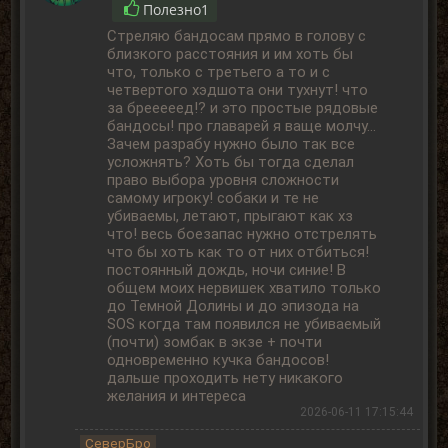
Полезно
1
Стреляю бандосам прямо в голову с
близкого расстояния и им хоть бы
что, только с третьего а то и с
четвертого хэдшота они тухнут! что
за брееееед!? и это простые рядовые
бандосы! про главарей я ваще молчу...
Зачем разрабу нужно было так все
усложнять? Хоть бы тогда сделал
право выбора уровня сложности
самому игроку! собаки и те не
убиваемы, летают, прыгают как хз
что! весь боезапас нужно отстрелять
что бы хоть как то от них отбиться!
постоянный дождь, ночи синие! В
общем моих нервишек хватило только
до Темной Долины и до эпизода на
SOS когда там появился не убиваемый
(почти) зомбак в экзе + почти
одновременно кучка бандосов!
дальше проходить нету никакого
желания и интереса
2026-06-11 17:15:44
СеверБро