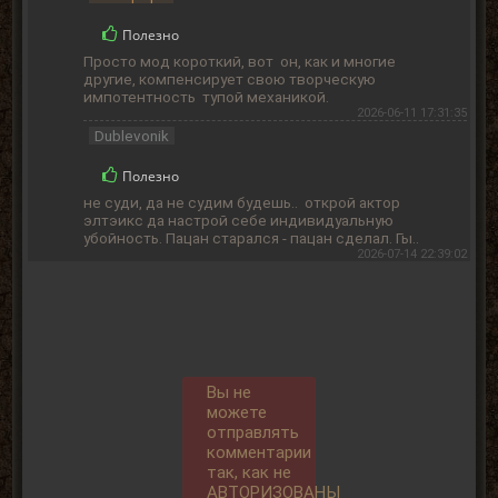
Полезно
Просто мод короткий, вот он, как и многие
другие, компенсирует свою творческую
импотентность тупой механикой.
2026-06-11 17:31:35
Dublevonik
Полезно
не суди, да не судим будешь.. открой актор
элтэикс да настрой себе индивидуальную
убойность. Пацан старался - пацан сделал. Гы..
2026-07-14 22:39:02
Вы не
можете
отправлять
комментарии
так, как не
АВТОРИЗОВАНЫ