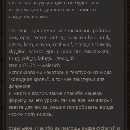
никто вас за руку водить не будет, вся
информация в диалогах или записках
найденных вами.
что еще, ну конечно использованы работы:
амк, ogse, extrim, antreg, rulix aka bak, amik,
ogsm, kstn, cjayho, real wolf, псевдо-Сталкер,
sky_line, александрыч, ши3, сяк, mirage2000,
thug, colr_it, lafugix , geep_85,
strelok71.71,~
~,valerich
использованы некоторые текстурки из мода
"холодная кровь", а точнее текстурки для
фларесов.
и многих других, также спасибо нашему
форуму, за его уроки, так как все началось с
квеста для волка, решил попробовать, вроде
что-то получилось.
отдельное спасибо за помощь андрею(charsi) и