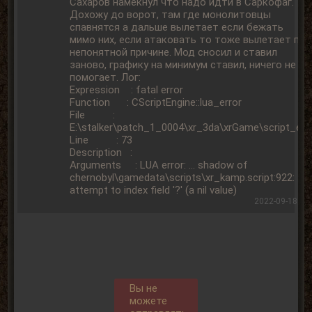
Сахаров намекнул что надо идти в Саркофаг.
Дохожу до ворот, там где монолитовцы
спавнятся а дальше вылетает если бежать
мимо них, если атаковать то тоже вылетает по
непонятной причине. Мод сносил и ставил
заново, графику на минимум ставил, ничего не
помогает. Лог:
Expression : fatal error
Function : CScriptEngine::lua_error
File :
E:\stalker\patch_1_0004\xr_3da\xrGame\script_eng
Line : 73
Description :
Arguments : LUA error: ... shadow of
chernobyl\gamedata\scripts\xr_kamp.script:922:
attempt to index field '?' (a nil value)
2022-09-18 12:
Вы не
можете