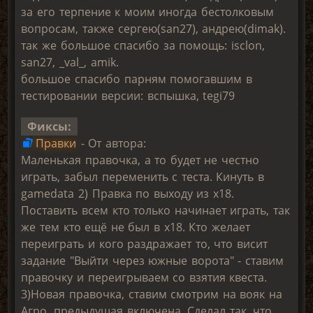
за его терпение к моим иногда бестолковым
вопросам, также сергею(san27), андрею(dimak).
так же большое спасибо за помощь: isclon,
san27, _val_, amik.
большое спасибо парням помогавшим в
тестировании версии: вспышка, tegi79
Фиксы:
Правки
- От автора:
Маленькая правочка, а то будет не честно
играть, забыл переменить с теста. Кинуть в
gamedata 2) Правка по выходу из х18.
Поставить всем кто только начинает играть, так
же тем кто ещё не был в х18. Кто желает
переиграть и кого раздражает то, что висит
задание "Выйти через южные ворота" - ставим
правочку и переигрываем со взятия квеста.
3)Новая правочка, ставим смотрим на вояк на
Агро, предыдущая включена. Сделал так, что