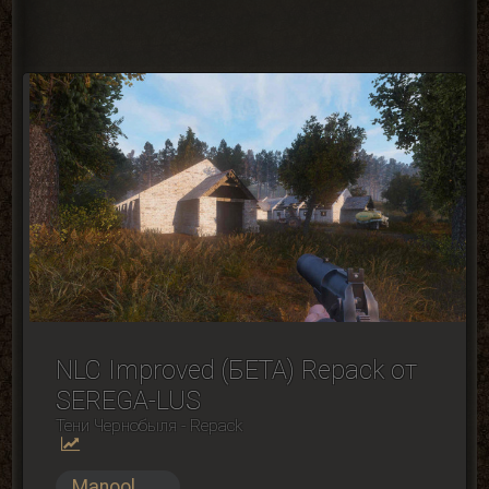
NLC Improved (БЕТА) Repack от
SEREGA-LUS
Тени Чернобыля - Repack
Manool
...