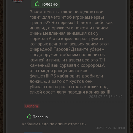
Полезно
Зачем делать такое неадекватное
говн* для чего чтоб игрокам нервы
трепать!? Во первых ГГ ведет себя как
инвалид с оружием с ножом и прочем
очень медленная анимация как у
тормоза.А эти карманы разгрузки в
которых вечно путаешься зачем этот
очередной Тарков?Давайте уберем
тогда оружие добавим палок ниток
камней и глины и назвем все это Т,Ч
каменный век сурвавл с хоррором.А
этот мод я расцениваю как
фулшет!!!!P.S кабанов из дроби ели
ложишь, а зато от кустов они
убиваются на раз а гг как кролик под
елкой сосет лапу, пародия конченая!!!!
2025-07-22 13:42:42
Ognom
Полезно
кабанам надо по спине стрелять
2025-07-22 16:01:00