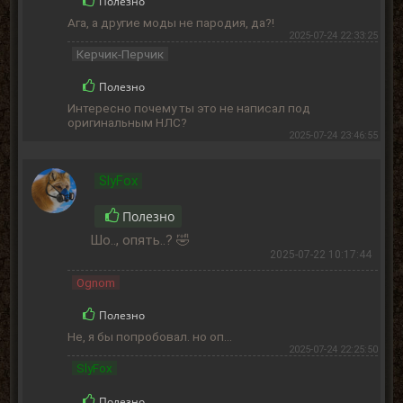
Полезно
Ага, а другие моды не пародия, да?!
2025-07-24 22:33:25
Керчик-Перчик
Полезно
Интересно почему ты это не написал под
оригинальным НЛС?
2025-07-24 23:46:55
SlyFox
Полезно
Шо.., опять..? 🤣
2025-07-22 10:17:44
Ognom
Полезно
Не, я бы попробовал. но оп...
2025-07-24 22:25:50
SlyFox
Полезно