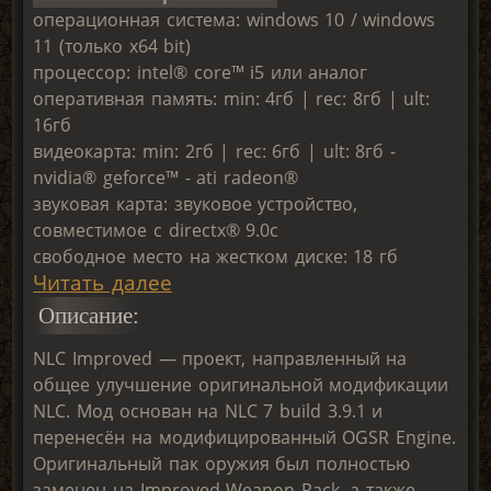
операционная система: windows 10 / windows
11 (только х64 bit)
процессор: intel® core™ i5 или аналог
оперативная память: min: 4гб | rec: 8гб | ult:
16гб
видеокарта: min: 2гб | rec: 6гб | ult: 8гб -
nvidia® geforce™ - ati radeon®
звуковая карта: звуковое устройство,
совместимое с directx® 9.0с
свободное место на жестком диске: 18 гб
Читать далее
Описание:
NLC Improved — проект, направленный на
общее улучшение оригинальной модификации
NLC. Мод основан на NLC 7 build 3.9.1 и
перенесён на модифицированный OGSR Engine.
Оригинальный пак оружия был полностью
заменен на Improved Weapon Pack, а также