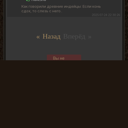
Как говорили древние индейцы: Если конь
сдох, то слезь с него..
2025-07-24 22:30:26
« Назад
Вперёд »
Вы не
можете
отправлять
комментарии
так, как не
АВТОРИЗОВАНЫ
Общие данные: