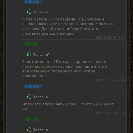
Кобальт
Полезно
1
А без матерных сокращённых выражений
нынче никак? Уже не первый раз такое за вами
замечаю. Давайте как-нибудь без этого
обходиться в дальнейшем
2025-07-22 16:47:34
SlyFox
Полезно
1
Заинтриговал.. :-) Пять раз перечитывал его
пост ища матерное слово.. Как так, я что, не
все матерные слова знаю или ..новое
появилось..?
2025-07-24 13:04:35
Кобальт
Полезно
Ну так эти слова были убраны, поэтому их и нет
уже
2025-07-24 16:42:12
SlyFox
Полезно