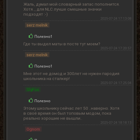
Жаль, думал мой словарный запас пополнится.
Хотя.., для NLC лучше смешные значки
подходят :-)
2025-07-24 17:13:08
serz melnik
Полезно
1
Где ты выдел маты в посте тут моем?
2025-07-24 17:20:57
serz melnik
Полезно
1
Мне этот не домод и 300лет не нужен пародия
школьника на сталкер!
2025-07-24 17:25:04
SlyFox
Полезно
Этому школьнику сейчас лет 50 ..наверно. Хотя
в своё время он был топовым модом, пока
реально хорошие не вышли..
2025-07-24 18:18:13
Ognom