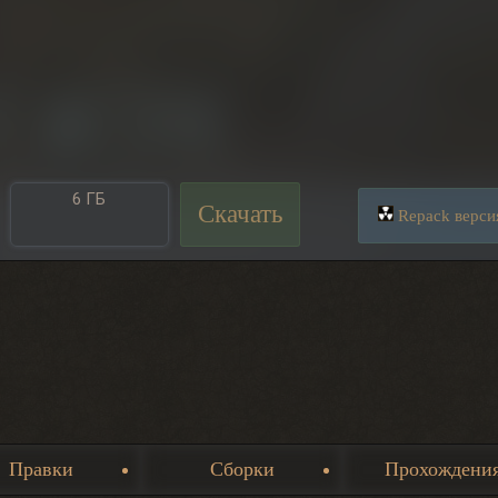
6 ГБ
Скачать
Repack верси
Правки
Сборки
Прохождени