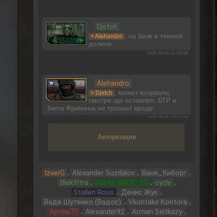
Djetch
, на базе в темной
> Alehandro
долине
2026-08-05 21:00:58
Alehandro
, может взорвали,
> Djetch
смотря где оставлял. БТР и
багги Фримена не трогают вроде.
2026-08-05 19:10:58
Авторизация
Djetch
Ладно, видимо не вернуть ее
,
,
,
IzverG
Alexander Suzdalov
Ваня_Киборг
2026-08-05 15:46:22
,
,
,
BlekYltra
JOHN_WICK_65
cycle
,
,
Stallen Rous
Денис Жук
,
,
Вадя Шутенко (Вадос)
Vkontake Kontora
Djetch
,
,
,
Артем77
Alexander92
Arman Seitkazy
-3 часа прогресса, кайффф