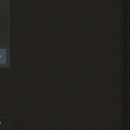
Djetch
, у меня квест на
> Alehandro
подключение света у
бармена еще
2026-08-04 18:13:23
Alehandro
, водила ещё,
> Djetch
механика у тя нет пока
я
скорей всего.
2026-08-04 18:12:06
Djetch
, та я уже
> Alehandro
разобрался спасибо
2026-08-04 18:11:56
Alehandro
я
, Вист, Хакер,
> Djetch
Кулинар, Гоша, медик Леонид