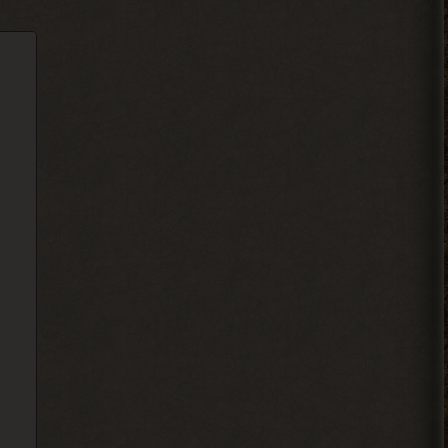
чтоль, кладовщик не помню как его, Лис.
Всех короче тыкай.
2026-08-04 18:08:46
Ковырялов
, здесь, то
> Вадим Копусов
бишь в чате, их вообще никто
не читает, ибо логи засоряют сам чат
своими размерами.
2026-08-04 17:59:50
Djetch
, оказывается
> Alehandro
Гоша челнок пришел, но он
на одном месте стоит
2026-08-04 17:59:40
Вадим Копусов
, там не читают
> Ковырялов
это мод на 4 патч но 6 патч
есть