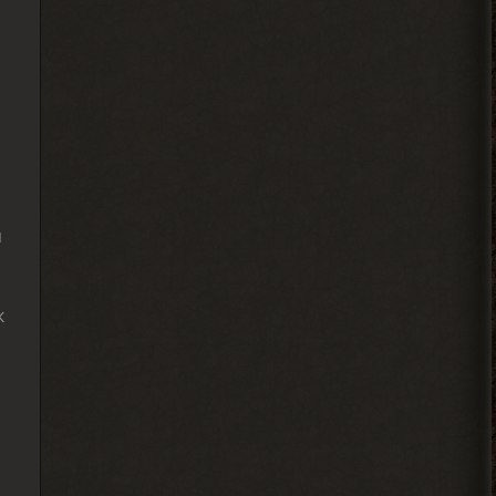
2026-08-04 13:34:02
Ковырялов
, это стоит
> Вадим Копусов
писать в комментариях под
самим модом.
Судя по самому логу, он ругается на
отсутствие звукового файла у Грозы.
2026-08-04 11:25:37
я
Ковырялов
, пусть не
> Андрей Frost
торопятся, иначе я вообще
к
не закончу прохождение этого мода... Х)
2026-08-04 00:46:49
Djetch
, видимо придётся
> Alehandro
идти в х10(
2026-08-04 00:33:03