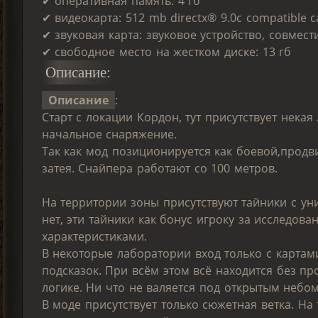
✔ оперативная память: 4 гб
✔ видеокарта: 512 mb directx® 9.0c compatible c
✔ звуковая карта: звуковое устройство, совмест
✔ свободное место на жестком диске: 13 гб
Описание:
Описание
:
Старт с локации Кордон, тут присутствует нека
начальное снаряжение.
Так как мод позиционируется как боевой,прод
затея. Снайпера работают со 100 метров.
На территории зоны присутствуют тайники с ун
нет, эти тайники как бонус игроку за исследов
характеристиками.
В некоторые лаборатории вход только с картами
подсказок. При всём этом всё находится без п
логике. Ни что не валяется под открытым небом
В моде присутствует только сюжетная ветка. На 