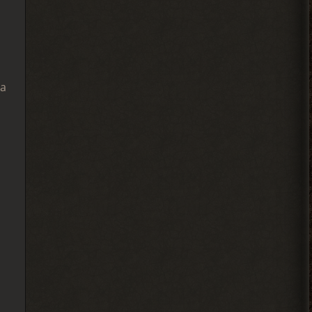
Alehandro
, у других персов на
> Djetch
базе нету квестов? Если нет,
то сюжет солянки двигай.
2026-08-03 20:19:42
за