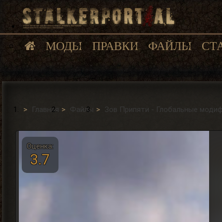
МОДЫ
ПРАВКИ
ФАЙЛЫ
СТ
Главная
Файлы
Зов Припяти - Глобальные моди
Оценка:
3.7