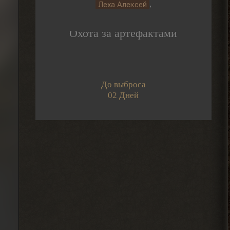
,
Леха Алексей
2026-08-05 14:08:44
Охота за артефактами
Djetch
А че делать если машину
угнали? В солянке
2026-08-05 14:07:27
До выброса
02 Дней
Djetch
, ну так я делаю
> Alehandro
2026-08-04 18:16:12
Alehandro
, ну так делай, до
> Djetch
определённого момента надо
инфраструктуру на базе налаживать и
всем помогать.
2026-08-04 18:15:24