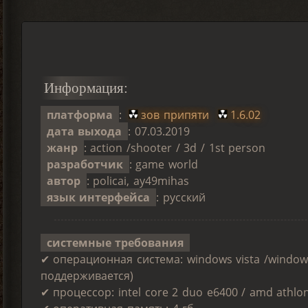
Информация:
платформа
:
зов припяти
1.6.02
дата выхода
: 07.03.2019
жанр
: action /shooter / 3d / 1st person
разработчик
: game world
автор
: policai, ay49mihas
язык интерфейса
: русский
системные требования
✔ операционная система: windows vista /window
поддерживается)
✔ процессор: intel core 2 duo е6400 / amd athlo