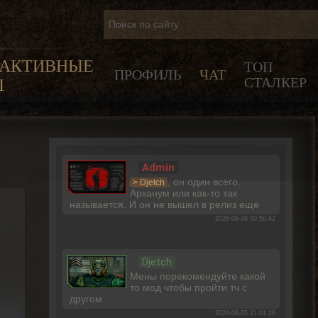
РАКТИВНЫЕ
ТОП
ПРОФИЛЬ
ЧАТ
СТАЛКЕР
Ы
Admin
, он один всего.
> Djetch
Арканум или как-то так
называется. И он не вышел в релиз еще
2026-08-06 00:50:42
Djetch
Мены порекомендуйте какой
то мод чтобы пройти тч с
другом
2026-08-05 21:01:28