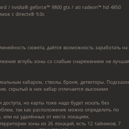
ard / nvidia® geforce™ 9800 gtx / ati radeon™ hd 4850
имое с directx® 9.0с
я линейность сюжета, даётся возможность заработать на
вижение вглубь зоны со слабым снаряжением не лучша
икальным хабаром, стволы, броня, детекторы. Подсказо
ание, скрытый в них хабар отличается высокими
 доступа, но карты тоже надо будет искать без
роблем, так как расположение можно определить по
, или на удалённых от места локациях.
территории зоны из 26 локаций, есть 12 тайников, 7