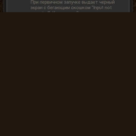
При первичном запучке выдает черный
экран с бегающим окошком "Input not
suported". Как лечить?
2022-06-04 12:19:39
Admin
Полезно
Пробуйте удалить файл user.ltx
2022-06-04 13:19:31
« Назад
Вперёд »
Вы не
можете
отправлять
комментарии
так, как не
АВТОРИЗОВАНЫ