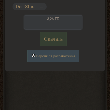
Den-Stash
...
3,26 ГБ
Скачать
Версия от разработчика