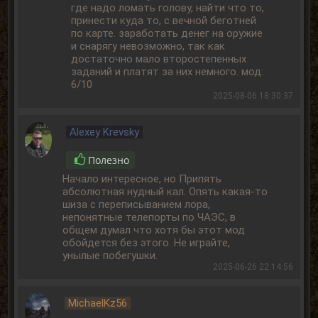
где надо ломать голову, найти что то,
принести куда то, с вечной беготней
по карте. заработать денег на оружие
и снарягу невозможно, так как
достаточно мало второстепенных
заданий и платят за них немного. мод:
6/10
2025-08-06 18:30:37
Alexey Krevsky
Полезно
Начало интересное, но Припять
абсолютная нудный кал. Опять какая-то
шиза с переписыванием лора,
непонятные телепорты по ЧАЭС, в
общем думал что хотя бы этот мод
обойдется без этого. Не играйте,
унылые побегушки.
2025-06-26 22:14:56
MichaelKz56