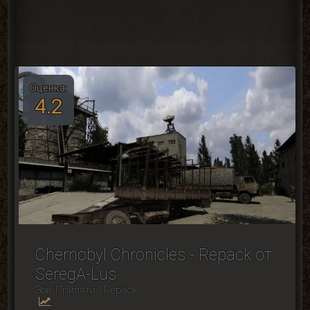
Оценка:
4.2
Chernobyl Chronicles - Repack от
SeregA-Lus
Зов Припяти - Repack