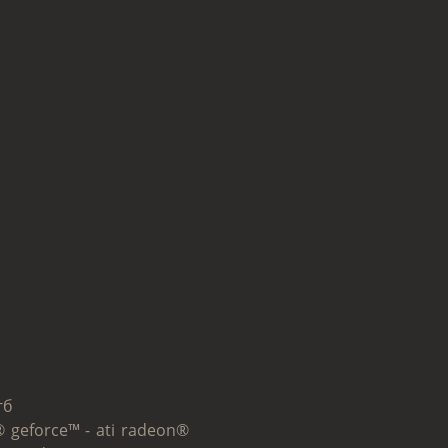
1
гб
a® geforce™ - ati radeon®