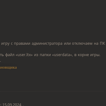
ем игру с правами администратора или отключаем на ПК
ть файл «user.ltx» из папки «userdata», в корне игры.
.
ановщика
 15.09.2024 .