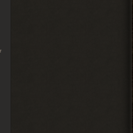
Ковырялов
, пусть не
> Андрей Frost
торопятся, иначе я вообще
не закончу прохождение этого мода... Х)
2026-08-04 00:46:49
Djetch
т
, видимо придётся
> Alehandro
идти в х10(
2026-08-04 00:33:03
Alehandro
, у других персов на
> Djetch
базе нету квестов? Если нет,
то сюжет солянки двигай.
2026-08-03 20:19:42