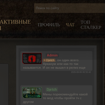
РАКТИВНЫЕ
ТОП
ПРОФИЛЬ
ЧАТ
СТАЛКЕР
Ы
Admin
, он один всего.
> Djetch
Арканум или как-то так
называется. И он не вышел в релиз еще
2026-08-06 00:50:42
Djetch
Мены порекомендуйте какой
то мод чтобы пройти тч с
другом