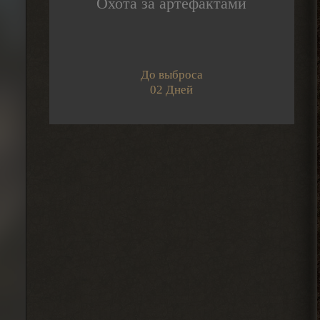
Охота за артефактами
Djetch
-3 часа прогресса, кайффф
2026-08-05 14:08:44
До выброса
02 Дней
Djetch
А че делать если машину
угнали? В солянке
2026-08-05 14:07:27
Djetch
, ну так я делаю
> Alehandro
2026-08-04 18:16:12
Alehandro
, ну так делай, до
> Djetch