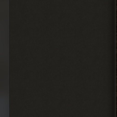
определённого момента надо
инфраструктуру на базе налаживать и
всем помогать.
2026-08-04 18:15:24
Djetch
, у меня квест на
> Alehandro
подключение света у
бармена еще
2026-08-04 18:13:23
Alehandro
, водила ещё,
> Djetch
механика у тя нет пока
скорей всего.
2026-08-04 18:12:06
Djetch
, та я уже