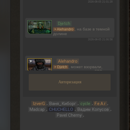
2026-08-05 21:01:28
Djetch
, на базе в темной
> Alehandro
долине
2026-08-05 21:00:58
Alehandro
, может взорвали,
> Djetch
смотря где оставлял. БТР и
багги Фримена не трогают вроде.
Авторизация
2026-08-05 19:10:58
,
,
,
,
Djetch
IzverG
Ваня_Киборг
cycle
F.e.A.r
,
,
,
Ладно, видимо не вернуть ее
Madcap
CHUCHELLO
Вадим Копусов
,
Pavel Cherny
2026-08-05 15:46:22