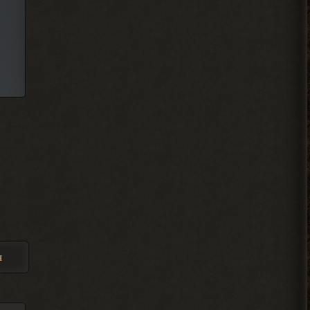
> Alehandro
разобрался спасибо
2026-08-04 18:11:56
Alehandro
, Вист, Хакер,
> Djetch
Кулинар, Гоша, медик Леонид
чтоль, кладовщик не помню как его, Лис.
Всех короче тыкай.
2026-08-04 18:08:46
Ковырялов
, здесь, то
> Вадим Копусов
бишь в чате, их вообще никто
не читает, ибо логи засоряют сам чат
своими размерами.
2026-08-04 17:59:50
я
Djetch