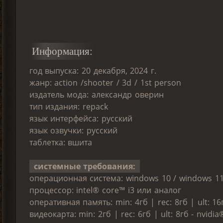
Информация:
год выпуска: 20 декабря, 2024 г.
жанр: action /shooter / 3d / 1st person
издатель мода: александр оверин
тип издания: repack
язык интерфейса: русский
язык озвучки: русский
таблетка: вшита
системные требования:
операционная система: windows 10 / windows 1
процессор: intel® core™ i3 или аналог
оперативная память: min: 4гб | rec: 8гб | ult: 16
видеокарта: min: 2гб | rec: 6гб | ult: 8гб - nvidi