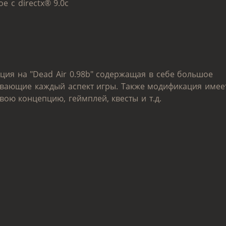
е с directx® 9.0с
кация на "Dead Air 0.98b" содержащая в себе большое
ивающие каждый аспект игры. Также модификация имее
ою концепцию, геймплей, квесты и т.д.