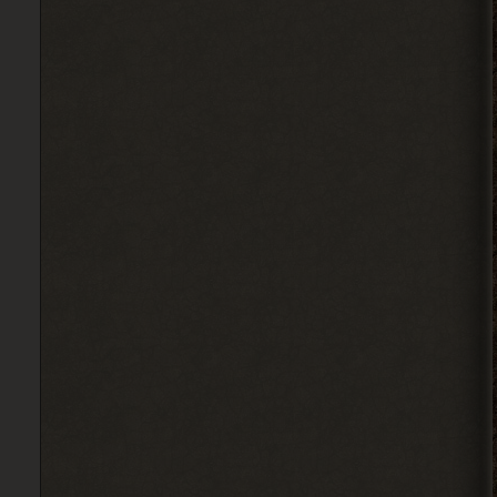
, оказывается
> Alehandro
Гоша челнок пришел, но он
на одном месте стоит
2026-08-04 17:59:40
Вадим Копусов
, там не читают
> Ковырялов
это мод на 4 патч но 6 патч
есть
2026-08-04 13:34:02
Ковырялов
, это стоит
> Вадим Копусов
писать в комментариях под
самим модом.
Судя по самому логу, он ругается на
отсутствие звукового файла у Грозы.
2026-08-04 11:25:37