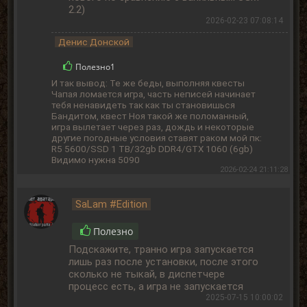
2.2)
2026-02-23 07:08:14
Денис Донской
Полезно
1
И так вывод: Те же беды, выполняя квесты
Чапая ломается игра, часть неписей начинает
тебя ненавидеть так как ты становишься
Бандитом, квест Ноя такой же поломанный,
игра вылетает через раз, дождь и некоторые
другие погодные условия ставят раком мой пк:
R5 5600/SSD 1 TB/32gb DDR4/GTX 1060 (6gb)
Видимо нужна 5090
2026-02-24 21:11:28
SaLam #Edition
Полезно
Подскажите, транно игра запускается
лишь раз после установки, после этого
сколько не тыкай, в диспетчере
процесс есть, а игра не запускается
2025-07-15 10:00:02