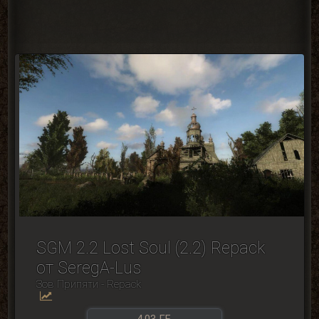
SGM 2.2 Lost Soul (2.2) Repack
от SeregA-Lus
Зов Припяти - Repack