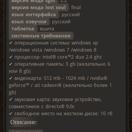
версия мода sgm
: 2.2
версия мода lost soul
: final
язык интерфейса
: русский
язык озвучки
: русский
таблетка
: вшита
системные требования
:
✔ операционная система: windows xp
/windows vista /windows 7 /windows 8
✔ процессор: intel® core™2 duo 2.4 ghz
✔ оперативная память: 3 gb (желательно 6
или 8 gb)
✔ видеокарта: 512 mb - 1024 mb / nvidia®
geforce™ / ati radeon® (желательно более 1
gb)
✔ звуковая карта: звуковое устройство,
совместимое с directx® 9.0с
✔ свободное место на жестком диске: 10 гб
Описание: