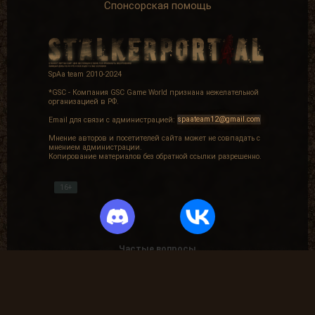
Спонсорская помощь
SpAa team 2010-2024
*GSC - Компания GSC Game World признана нежелательной
организацией в РФ.
Email для связи с администрацией:
spaateam12@gmail.com
Мнение авторов и посетителей сайта может не совпадать с
мнением администрации.
Копирование материалов без обратной ссылки разрешенно.
16+
Частые вопросы
Как найти лог вылета в игре СТАЛКЕР ?