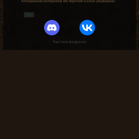
Копирование материалов без обратной ссылки разрешенно.
16+
Частые вопросы
Как найти лог вылета в игре СТАЛКЕР ?
В какие моды поиграть?
Где скачать оригинальную версию игры?
Где скачать патчи на сталкер?