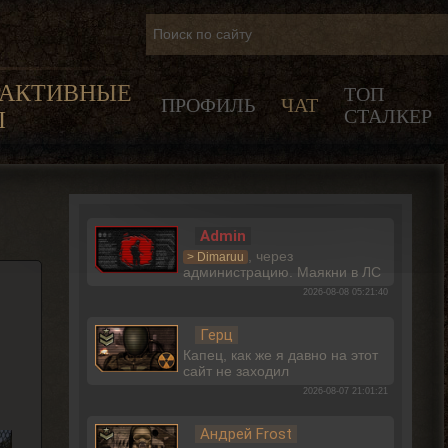
РАКТИВНЫЕ
ТОП
ПРОФИЛЬ
ЧАТ
СТАЛКЕР
Ы
Admin
, через
> Dimaruu
администрацию. Маякни в ЛС
2026-08-08 05:21:40
Герц
Капец, как же я давно на этот
сайт не заходил
2026-08-07 21:01:21
Андрей Frost