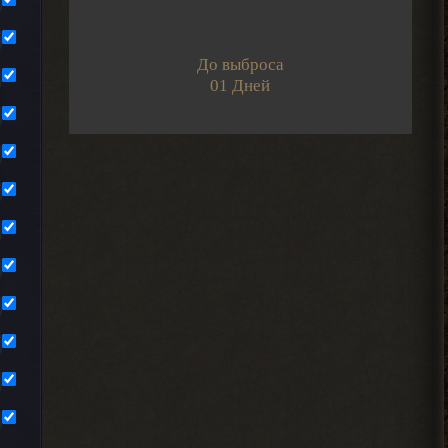
Dimaruu
Имею ввиду метки
До выброса
2026-08-07 17:26:18
01 Дней
Dimaruu
Привет
Подскажите как
редактировать свои добавленные посты
на интерактивную карту?
2026-08-07 17:24:57
IzverG
бесит уже баланс
этот.мутанты дружат со
всеми.кроме меня
2026-08-07 15:10:21
IzverG
ребят правки на ns OGSR26
где нибуть есть?
2026-08-07 15:08:56