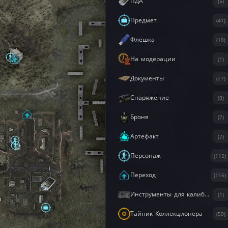
ПДА
(5)
Предмет
(41)
Флешка
(10)
На модерации
(1)
Документы
(27)
Снаряжение
(9)
Броня
(7)
Артефакт
(2)
Персонаж
(115)
Переход
(115)
Инструменты для калибровки
(1)
Тайник Коллекционера
(59)