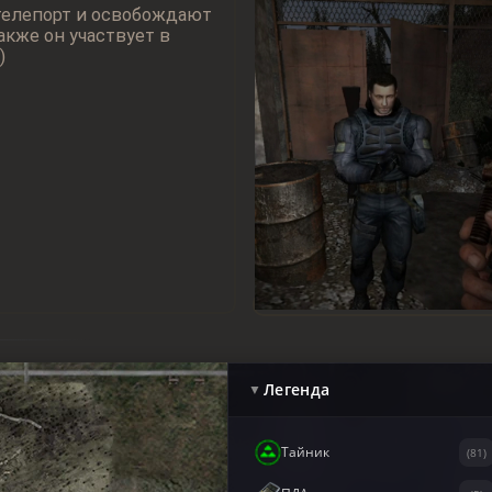
телепорт и освобождают
акже он участвует в
)
Легенда
▼
Тайник
(81)