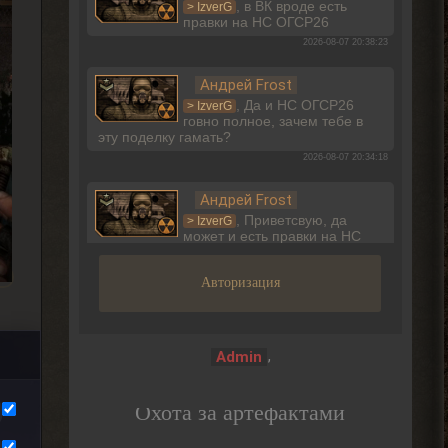
, в ВК вроде есть
> IzverG
правки на НС ОГСР26
2026-08-07 20:38:23
Андрей Frost
, Да и НС ОГСР26
> IzverG
говно полное, зачем тебе в
эту поделку гамать?
2026-08-07 20:34:18
Андрей Frost
, Приветсвую, да
> IzverG
может и есть правки на НС
ОГСР26 где-то, но явно не на том сайте
2026-08-07 20:33:30
Авторизация
Dimaruu
Разместил несколько меток
на карту. Но допустил
,
Admin
некоторые неточности в описании...хотел
бы поправить...но не вижу такого
функционала.
Охота за артефактами
2026-08-07 17:27:24