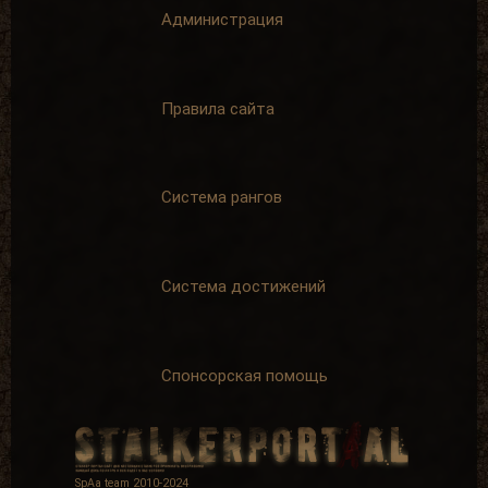
Администрация
На одном дыхании
Чем больше, тем
Правила сайта
лучше
Написать 25
комментариев
Написать 100
комментариев
+ 15 опыта
+ 40 опыта
Система рангов
Система достижений
В центре внимания
Пример для
подражания
Написать 250
комментариев
Написать 500
комментариев
+ 75 опыта
Спонсорская помощь
+ 125 опыта
SpAa team 2010-2024