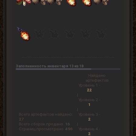
Заполненность инвентаря 13 из 18
Найдено
артефактов
Уровень 1 -
22
|
Уровень 2 -
1
|
Всего артефактов найдено:
Уровень 3 -
27
2
Всего сборок продано:
16
|
Страниц просмотрено:
496
Уровень 4 -
2