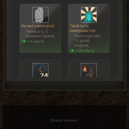
Не могу молчать!
Твой путь
завершается
Написать 5
комментариев
Зайти на сайт
15 дней
+ 5 опыта
подряд
+ 50 опыта
Дневная поул-
Долгожитель
позиция
Зайти на сайт
Награждается
30 дней
пользователь,
подряд
который занял
+ 150 опыта
1 место в
дневном топе
в разделе
«Тесты»
Общие данные:
+ 100 опыта