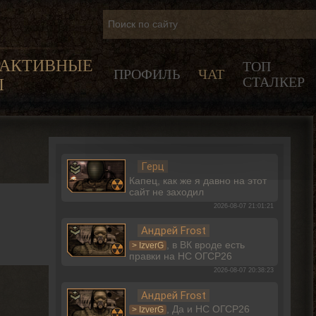
РАКТИВНЫЕ
ТОП
ПРОФИЛЬ
ЧАТ
СТАЛКЕР
Ы
Герц
Капец, как же я давно на этот
сайт не заходил
2026-08-07 21:01:21
Андрей Frost
, в ВК вроде есть
> IzverG
правки на НС ОГСР26
2026-08-07 20:38:23
Андрей Frost
, Да и НС ОГСР26
> IzverG