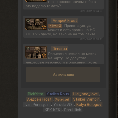
говно полное, зачем тебе в
эту поделку гамать?
2026-08-07 20:34:18
Андрей Frost
, Приветсвую, да
> IzverG
может и есть правки на НС
ОГСР26 где-то, но явно не на том сайте
2026-08-07 20:33:30
Dimaruu
Разместил несколько меток
на карту. Но допустил
некоторые неточности в описании...хотел
бы поправить...но не вижу такого
функционала.
Авторизация
2026-08-07 17:27:24
Dimaruu
Имею ввиду метки
,
,
,
BlekYltra
Stallen Rous
Hiei_one_love
,
,
,
Андрей Frost
𝕱𝖔𝖙𝖔𝖌𝖗𝖆𝖋
Stalker Vampir
2026-08-07 17:26:18
,
,
,
Ivan Peresypin
Yaroslav98
Kolya Bologov
Dimaruu
,
,
КЕК КЕК
Daniil Ilich
Привет