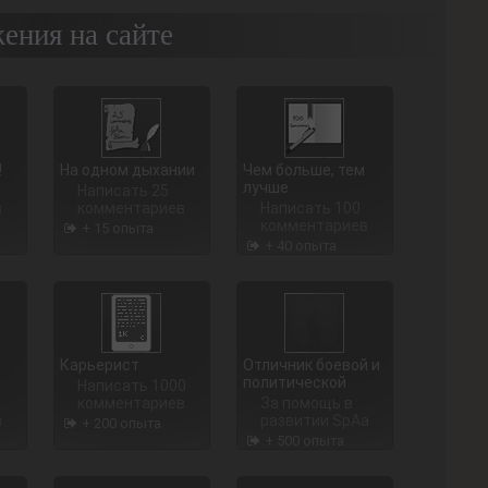
ения на сайте
!
На одном дыхании
Чем больше, тем
лучше
Написать 25
в
комментариев
Написать 100
комментариев
+ 15 опыта
+ 40 опыта
Карьерист
Отличник боевой и
политической
Написать 1000
комментариев
За помощь в
в
развитии SpAa
+ 200 опыта
+ 500 опыта