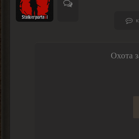
К
Охота з