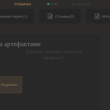
Новичок
Бывалый
2/50
омментарии(1)
Отзывы(0)
Метк
а артефактами
Хочешь больше опыта и
валюты?
Подробнее