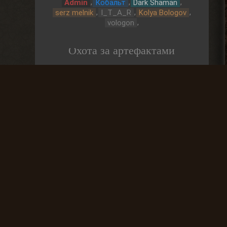
,
,
,
Admin
Кобальт
Dark Shaman
,
,
,
serz melnik
I_T_A_R
Kolya Bologov
,
vologon
Охота за артефактами
До выброса
03 Дней
Частые вопросы
Как найти лог вылета в игре СТАЛКЕР ?