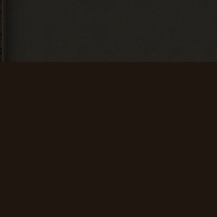
Искатель
Счастливчик
Найти 100
Найти 500
артефактов
артефактов
+ 25 опыта
+ 100 опыта
Мусоросборщик
Финиш
Продать 600
Зайти на сайт
сборок
60 дней
подряд
+ 150 опыта
+ 200 опыта
Общие данные:
Администрация
Проводник