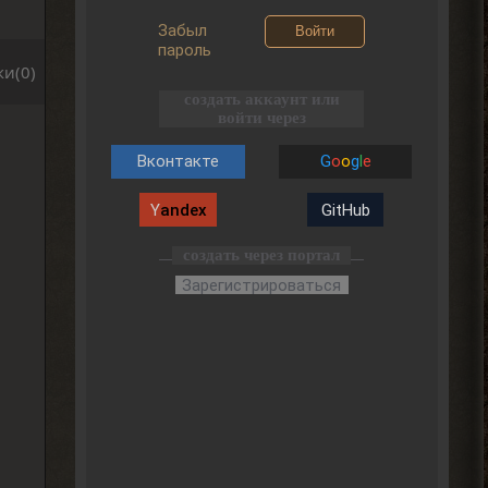
Забыл
Войти
пароль
и(0)
создать аккаунт или
войти через
Вконтакте
G
o
o
g
l
e
Y
andex
GitHub
создать через портал
Зарегистрироваться