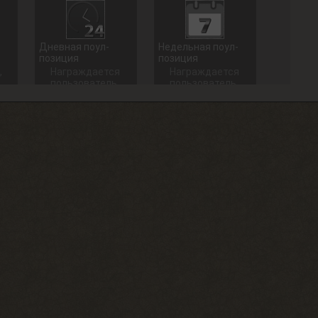
Дневная поул-
Недельная поул-
позиция
позиция
,
Награждается
Награждается
пользователь,
пользователь,
который занял
который занял
1 место в
1 место в
дневном топе
недельном
в разделе
топе в
«Тесты»
разделе
«Тесты»
+ 100 опыта
+ 250 опыта
Долгожитель
Сталкерское чутье
Зайти на сайт
Найти 30
30 дней
артефактов
подряд
+ 15 опыта
+ 150 опыта