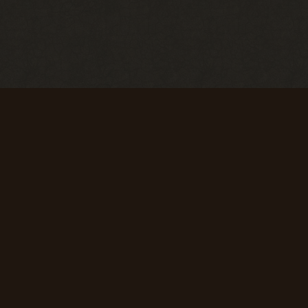
Первые успехи
Коммерсант
Продать 50
Продать 150
сборок
сборок
+ 50 опыта
+ 75 опыта
Первая вылазка
Исследователь
Просмотреть
Просмотреть
1000
10 000
материалов
материалов
сайта
сайта
+ 50 опыта
+ 150 опыта
SpAa team 2010-2024
Super star