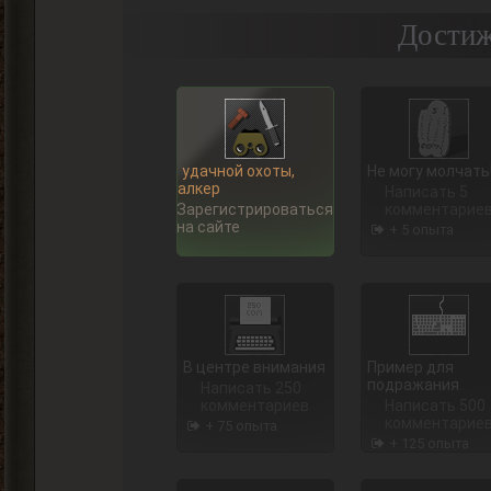
Достиж
Ну, удачной охоты,
Не могу молчать
Сталкер
Написать 5
Зарегистрироваться
комментарие
на сайте
+ 5 опыта
В центре внимания
Пример для
подражания
Написать 250
комментариев
Написать 500
комментарие
+ 75 опыта
+ 125 опыта