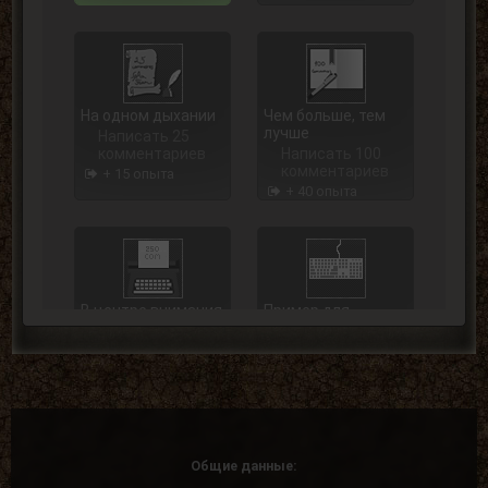
На одном дыхании
Чем больше, тем
лучше
Написать 25
комментариев
Написать 100
комментариев
+ 15 опыта
+ 40 опыта
В центре внимания
Пример для
подражания
Написать 250
комментариев
Написать 500
комментариев
+ 75 опыта
+ 125 опыта
Общие данные: