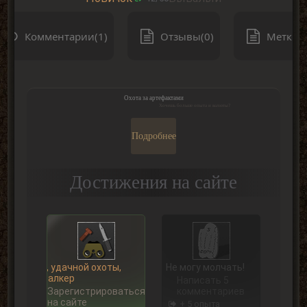
Комментарии(1)
Отзывы(0)
Метки(0
Охота за артефактами
Хочешь больше опыта и валюты?
Подробнее
Достижения на сайте
Ну, удачной охоты,
Не могу молчать!
Сталкер
Написать 5
Зарегистрироваться
комментариев
на сайте
+ 5 опыта