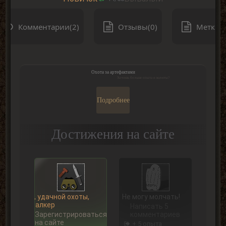
Комментарии(2)
Отзывы(0)
Метки(0
Охота за артефактами
Хочешь больше опыта и валюты?
Подробнее
Достижения на сайте
Ну, удачной охоты,
Не могу молчать!
Сталкер
Написать 5
Зарегистрироваться
комментариев
на сайте
+ 5 опыта