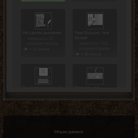
На одном дыхании
Чем больше, тем
лучше
Написать 25
комментариев
Написать 100
комментариев
+ 15 опыта
+ 40 опыта
В центре внимания
Пример для
подражания
Написать 250
комментариев
Написать 500
комментариев
+ 75 опыта
+ 125 опыта
Общие данные: