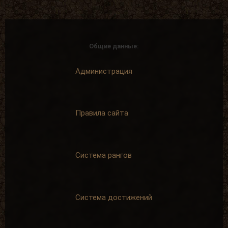
материалов
+ 15 опыта
сайта
+ 50 опыта
Общие данные:
Администрация
Долгожитель
Финиш
Зайти на сайт
Зайти на сайт
30 дней
60 дней
подряд
подряд
Правила сайта
+ 150 опыта
+ 200 опыта
Система рангов
Подходи,
Торжественник
пообщаемся
За участие в
Общительным
новогоднем
завсегдатаем
ивенте 2022
Система достижений
сайта
+ 50 опыта
+ 200 опыта