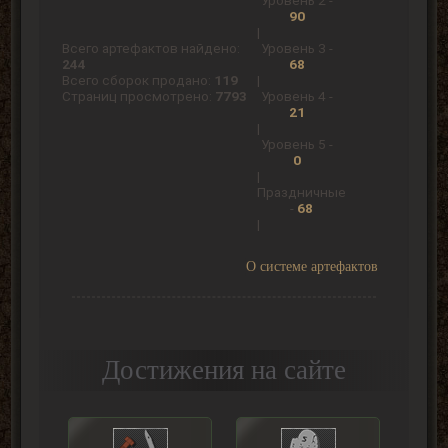
Уровень 2 -
90
|
Всего артефактов найдено:
Уровень 3 -
244
68
Всего сборок продано:
119
|
Страниц просмотрено:
7793
Уровень 4 -
21
|
Уровень 5 -
0
|
Праздничные
-
68
|
О системе артефактов
Достижения на сайте