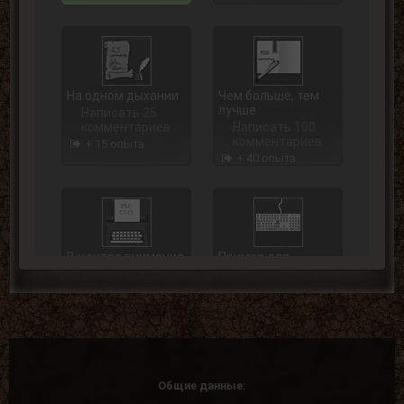
На одном дыхании
Чем больше, тем
лучше
Написать 25
комментариев
Написать 100
комментариев
+ 15 опыта
+ 40 опыта
В центре внимания
Пример для
подражания
Написать 250
комментариев
Написать 500
комментариев
+ 75 опыта
+ 125 опыта
Общие данные: