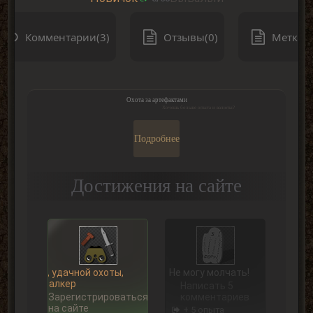
Комментарии(3)
Отзывы(0)
Метки(0
Охота за артефактами
Хочешь больше опыта и валюты?
Подробнее
Достижения на сайте
Ну, удачной охоты,
Не могу молчать!
Сталкер
Написать 5
Зарегистрироваться
комментариев
на сайте
+ 5 опыта