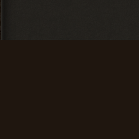
Искатель
Счастливчик
Найти 100
Найти 500
артефактов
артефактов
+ 25 опыта
+ 100 опыта
Мусоросборщик
Финиш
Продать 600
Зайти на сайт
сборок
60 дней
подряд
+ 150 опыта
+ 200 опыта
Проводник