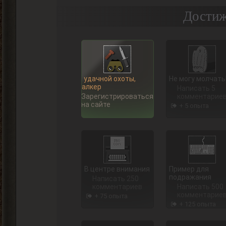
Достиж
Ну, удачной охоты,
Не могу молчать
Сталкер
Написать 5
Зарегистрироваться
комментарие
на сайте
+ 5 опыта
В центре внимания
Пример для
подражания
Написать 250
комментариев
Написать 500
комментарие
+ 75 опыта
+ 125 опыта