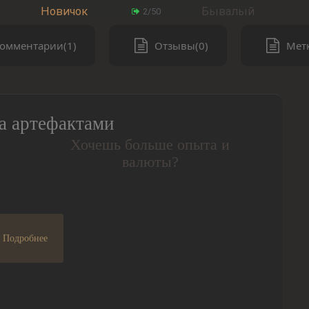
Новичок
Бывалый
2/50
омментарии(1)
Отзывы(0)
Метк
а артефактами
Хочешь больше опыта и
валюты?
Подробнее