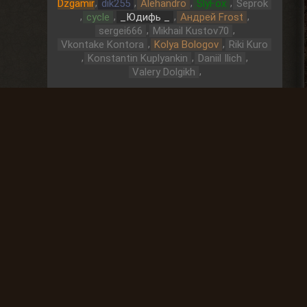
,
,
,
,
Dzgamir
dik255
Alehandro
SlyFox
Seprok
,
,
,
,
cycle
_Юдифь _
Андрей Frost
,
,
sergei666
Mikhail Kustov70
,
,
Vkontake Kontora
Kolya Bologov
Riki Kuro
,
,
,
Konstantin Kuplyankin
Daniil Ilich
,
Valery Dolgikh
Охота за артефактами
До выброса
17:
06:
54