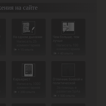
ения на сайте
!
На одном дыхании
Чем больше, тем
лучше
Написать 25
в
комментариев
Написать 100
комментариев
+ 15 опыта
+ 40 опыта
Карьерист
Отличник боевой и
политической
Написать 1000
комментариев
За помощь в
в
развитии SpAa
+ 200 опыта
+ 500 опыта