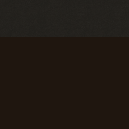
Первые успехи
Коммерсант
Продать 50
Продать 150
сборок
сборок
+ 50 опыта
+ 75 опыта
Первая вылазка
Исследователь
Просмотреть
Просмотреть
1000
10 000
материалов
материалов
сайта
сайта
+ 50 опыта
+ 150 опыта
Super star