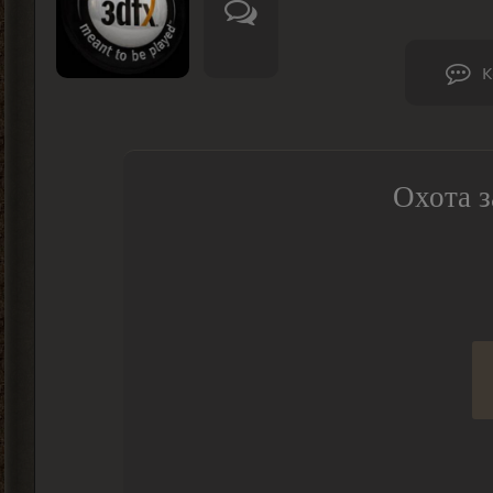
К
Охота з