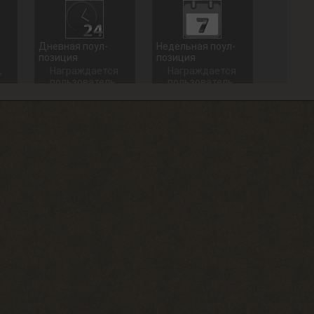
Дневная поул-
Недельная поул-
позиция
позиция
,
Награждается
Награждается
пользователь,
пользователь,
который занял
который занял
1 место в
1 место в
дневном топе
недельном
в разделе
топе в
«Тесты»
разделе
«Тесты»
+ 100 опыта
+ 250 опыта
Долгожитель
Сталкерское чутье
Зайти на сайт
Найти 30
30 дней
артефактов
подряд
+ 15 опыта
+ 150 опыта