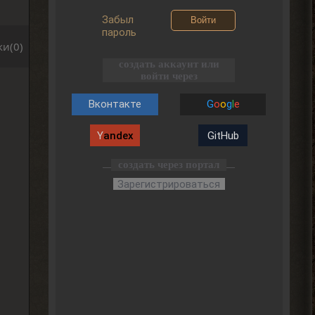
Забыл
Войти
пароль
и(0)
создать аккаунт или
войти через
Вконтакте
G
o
o
g
l
e
Y
andex
GitHub
создать через портал
Зарегистрироваться