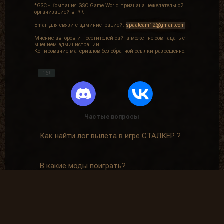
*GSC - Компания GSC Game World признана нежелательной
организацией в РФ.
Email для связи с администрацией:
spaateam12@gmail.com
Мнение авторов и посетителей сайта может не совпадать с
мнением администрации.
Копирование материалов без обратной ссылки разрешенно.
16+
Частые вопросы
Как найти лог вылета в игре СТАЛКЕР ?
В какие моды поиграть?
Где скачать оригинальную версию игры?