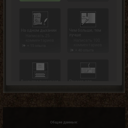
На одном дыхании
Чем больше, тем
лучше
Написать 25
комментариев
Написать 100
комментариев
+ 15 опыта
+ 40 опыта
В центре внимания
Пример для
подражания
Написать 250
комментариев
Написать 500
комментариев
+ 75 опыта
+ 125 опыта
Общие данные: