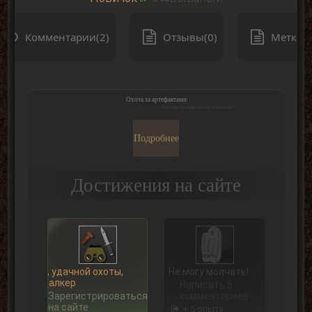
Комментарии(2)
Отзывы(0)
Метки(0
Охота за артефактами
Хочешь больше опыта и валюты?
Подробнее
Достижения на сайте
Ну, удачной охоты,
Не могу молчать!
Сталкер
Написать 5
Зарегистрироваться
комментариев
на сайте
+ 5 опыта