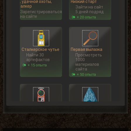
Ну, удачной охоты,
Низкий старт
Сталкер
Зайти на сайт
Зарегистрироваться
5 дней подряд
на сайте
+ 20 опыта
Сталкерское чутье
Первая вылазка
Найти 30
Просмотреть
артефактов
1000
материалов
+ 15 опыта
сайта
+ 50 опыта
Искатель
Первые успехи
Найти 100
Продать 50
артефактов
сборок
+ 25 опыта
+ 50 опыта