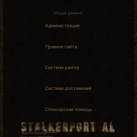
Общие данные:
Коммерсант
Твой путь
Администрация
завершается
Продать 150
сборок
Зайти на сайт
15 дней
+ 75 опыта
подряд
Правила сайта
+ 50 опыта
Система рангов
Долгожитель
Счастливчик
Система достижений
Зайти на сайт
Найти 500
30 дней
артефактов
подряд
+ 100 опыта
+ 150 опыта
Спонсорская помощь