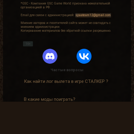
*GSC - Компания GSC Game World признана нежелательной
организацией в РФ.
Email для связи с администрацией:
spaateam12@gmail.com
Мнение авторов и посетителей сайта может не совпадать с
мнением администрации.
Копирование материалов без обратной ссылки разрешенно.
16+
Частые вопросы
Как найти лог вылета в игре СТАЛКЕР ?
В какие моды поиграть?
Где скачать оригинальную версию игры?