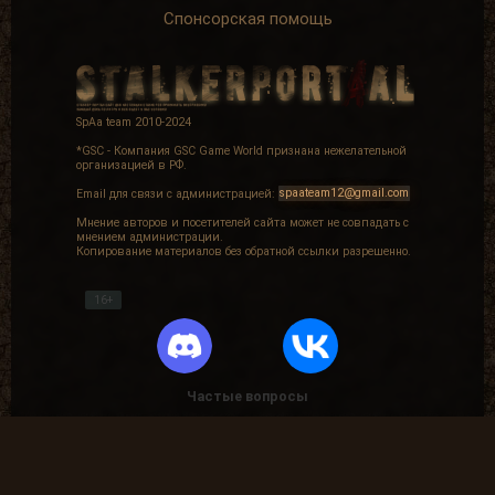
Спонсорская помощь
Первая вылазка
Твой путь
завершается
Просмотреть
1000
Зайти на сайт
SpAa team 2010-2024
материалов
15 дней
сайта
подряд
*GSC - Компания GSC Game World признана нежелательной
организацией в РФ.
+ 50 опыта
+ 50 опыта
Email для связи с администрацией:
spaateam12@gmail.com
Мнение авторов и посетителей сайта может не совпадать с
мнением администрации.
Копирование материалов без обратной ссылки разрешенно.
Коммерсант
Не могу молчать!
16+
Продать 150
Написать 5
сборок
комментариев
+ 75 опыта
+ 5 опыта
Частые вопросы
Как найти лог вылета в игре СТАЛКЕР ?
На одном дыхании
Чем больше, тем
лучше
Написать 25