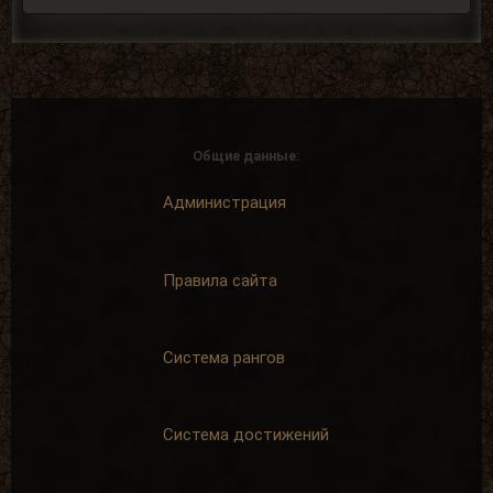
Недельная поул-
Сталкерское чутье
позиция
Найти 30
Награждается
артефактов
пользователь,
+ 15 опыта
Общие данные:
который занял
1 место в
недельном
Администрация
топе в
разделе
«Тесты»
+ 250 опыта
Правила сайта
Система рангов
Первые успехи
Искатель
Продать 50
Найти 100
сборок
артефактов
Система достижений
+ 50 опыта
+ 25 опыта