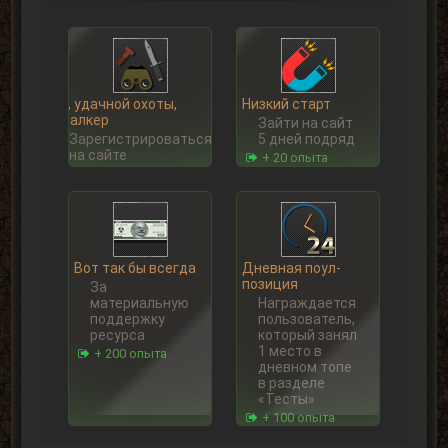
Ну, удачной охоты,
Низкий старт
Сталкер
Зайти на сайт
Зарегистрироваться
5 дней подряд
на сайте
+ 20 опыта
Вот так бы всегда
Дневная поул-
позиция
За
материальную
Награждается
поддержку
пользователь,
ресурса
который занял
1 место в
+ 200 опыта
дневном топе
в разделе
«Тесты»
+ 100 опыта