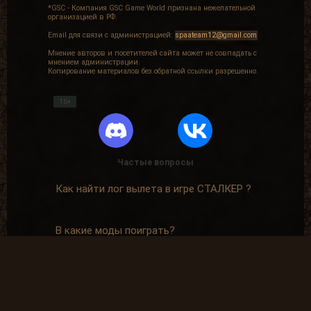
*GSC - Компания GSC Game World признана нежелательной
организацией в РФ.
Email для связи с администрацией:
spaateam12@gmail.com
Мнение авторов и посетителей сайта может не совпадать с
мнением администрации.
Копирование материалов без обратной ссылки разрешенно.
16+
Частые вопросы
Как найти лог вылета в игре СТАЛКЕР ?
В какие моды поиграть?
Где скачать оригинальную версию игры?