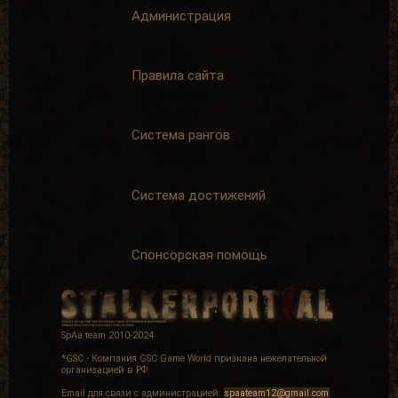
Администрация
Правила сайта
Пример для
Карьерист
подражания
Написать 1000
Написать 500
комментариев
комментариев
+ 200 опыта
Система рангов
+ 125 опыта
Система достижений
Отличник боевой и
Вот так бы всегда
Спонсорская помощь
политической
За
За помощь в
материальную
развитии SpAa
поддержку
ресурса
+ 500 опыта
+ 200 опыта
SpAa team 2010-2024
*GSC - Компания GSC Game World признана нежелательной
организацией в РФ.
Email для связи с администрацией:
spaateam12@gmail.com