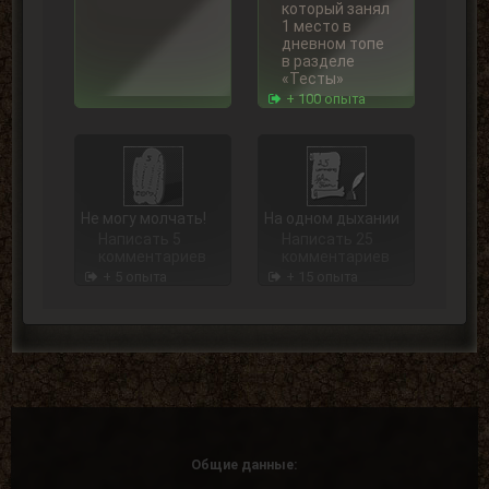
который занял
1 место в
дневном топе
в разделе
«Тесты»
+ 100 опыта
Не могу молчать!
На одном дыхании
Написать 5
Написать 25
комментариев
комментариев
+ 5 опыта
+ 15 опыта
Чем больше, тем
В центре внимания
лучше
Написать 250
Написать 100
комментариев
комментариев
+ 75 опыта
Общие данные:
+ 40 опыта