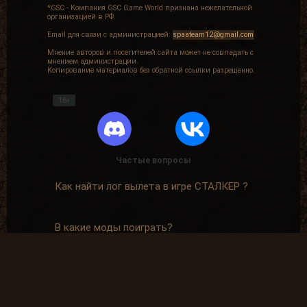
*GSC - Компания GSC Game World признана нежелательной
организацией в РФ.
Email для связи с администрацией:
spaateam12@gmail.com
Мнение авторов и посетителей сайта может не совпадать с
мнением администрации.
Копирование материалов без обратной ссылки разрешенно.
16+
Частые вопросы
Как найти лог вылета в игре СТАЛКЕР ?
В какие моды поиграть?
Где скачать оригинальную версию игры?