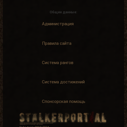
Общие данные:
Администрация
Не могу молчать!
На одном дыхании
Написать 5
Написать 25
комментариев
комментариев
+ 5 опыта
+ 15 опыта
Правила сайта
Система рангов
Чем больше, тем
В центре внимания
лучше
Написать 250
Система достижений
Написать 100
комментариев
комментариев
+ 75 опыта
+ 40 опыта
Спонсорская помощь
Пример для
Карьерист