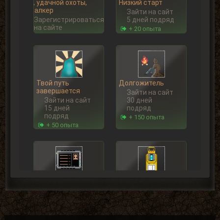
Ну, удачной охоты,
Низкий старт
Сталкер
Зайти на сайт
Зарегистрироваться
5 дней подряд
на сайте
+ 20 опыта
Твой путь
Долгожитель
завершается
Зайти на сайт
Зайти на сайт
30 дней
15 дней
подряд
подряд
+ 150 опыта
+ 50 опыта
Super star
Сталкерское чутье
За первое
Найти 30
место в топе
артефактов
пользователей
+ 15 опыта
+ 100 опыта