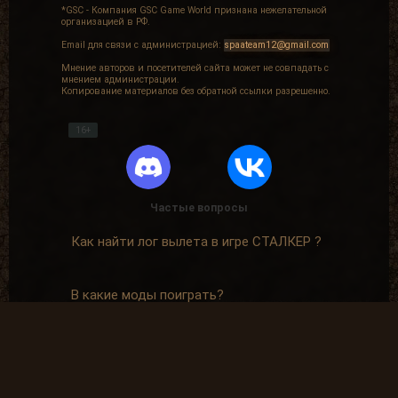
*GSC - Компания GSC Game World признана нежелательной
организацией в РФ.
Email для связи с администрацией:
spaateam12@gmail.com
Мнение авторов и посетителей сайта может не совпадать с
мнением администрации.
Копирование материалов без обратной ссылки разрешенно.
16+
Частые вопросы
Как найти лог вылета в игре СТАЛКЕР ?
В какие моды поиграть?
Где скачать оригинальную версию игры?