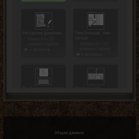
На одном дыхании
Чем больше, тем
лучше
Написать 25
комментариев
Написать 100
комментариев
+ 15 опыта
+ 40 опыта
В центре внимания
Пример для
подражания
Написать 250
комментариев
Написать 500
комментариев
+ 75 опыта
+ 125 опыта
Общие данные: