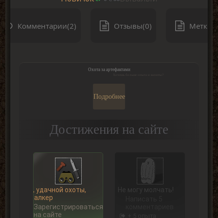
Комментарии(2)
Отзывы(0)
Метки(0
Охота за артефактами
Хочешь больше опыта и валюты?
Подробнее
Достижения на сайте
Ну, удачной охоты,
Не могу молчать!
Сталкер
Написать 5
Зарегистрироваться
комментариев
на сайте
+ 5 опыта