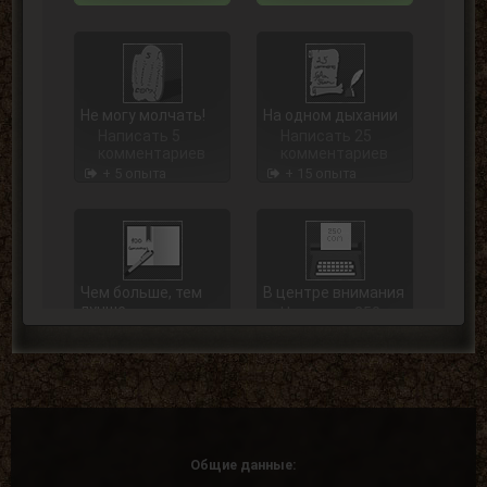
Не могу молчать!
На одном дыхании
Написать 5
Написать 25
комментариев
комментариев
+ 5 опыта
+ 15 опыта
Чем больше, тем
В центре внимания
лучше
Написать 250
Написать 100
комментариев
комментариев
+ 75 опыта
+ 40 опыта
Общие данные: