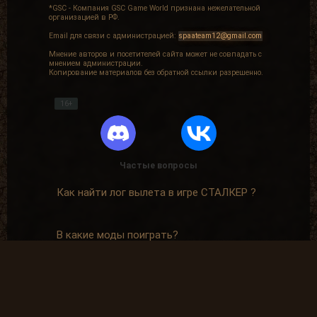
*GSC - Компания GSC Game World признана нежелательной
организацией в РФ.
Email для связи с администрацией:
spaateam12@gmail.com
Мнение авторов и посетителей сайта может не совпадать с
мнением администрации.
Копирование материалов без обратной ссылки разрешенно.
16+
Частые вопросы
Как найти лог вылета в игре СТАЛКЕР ?
В какие моды поиграть?
Где скачать оригинальную версию игры?