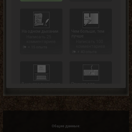
На одном дыхании
Чем больше, тем
лучше
Написать 25
комментариев
Написать 100
комментариев
+ 15 опыта
+ 40 опыта
В центре внимания
Пример для
подражания
Написать 250
комментариев
Написать 500
комментариев
+ 75 опыта
+ 125 опыта
Общие данные: