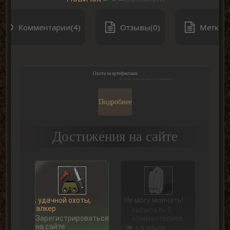
Комментарии(4)
Отзывы(0)
Метки(0
Охота за артефактами
Хочешь больше опыта и валюты?
Подробнее
Достижения на сайте
Ну, удачной охоты,
Не могу молчать!
Сталкер
Написать 5
Зарегистрироваться
комментариев
на сайте
+ 5 опыта