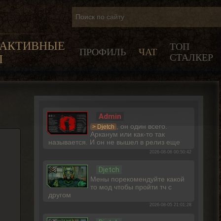
РАКТИВНЫЕ
ТОП
ПРОФИЛЬ
ЧАТ
СТАЛКЕР
Ы
Admin
, он один всего.
> Djetch
Арканум или как-то так
называется. И он не вышел в релиз еще
2026-08-06 00:50:42
Djetch
Мены порекомендуйте какой
то мод чтобы пройти тч с
другом
2026-08-05 21:01:28