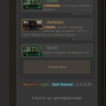
Djetch
, на базе в темной
> Alehandro
долине
2026-08-05 21:00:58
Alehandro
, может взорвали,
> Djetch
смотря где оставлял. БТР и
багги Фримена не трогают вроде.
2026-08-05 19:10:58
Djetch
Ладно, видимо не вернуть ее
2026-08-05 15:46:22
Авторизация
Djetch
-3 часа прогресса, кайффф
2026-08-05 14:08:44
,
,
,
,
Паштет2
cycle
Dark Shaman
I_T_A_R
Djetch
А че делать если машину
Охота за артефактами
угнали? В солянке
2026-08-05 14:07:27