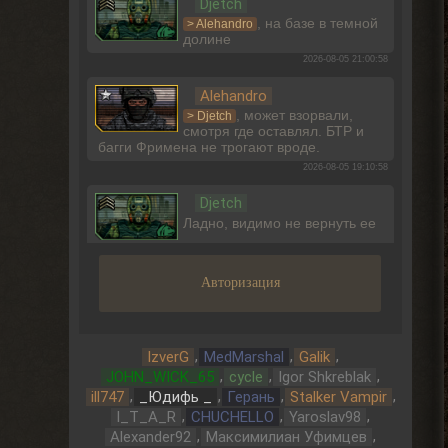
Djetch
, на базе в темной
> Alehandro
долине
2026-08-05 21:00:58
Alehandro
, может взорвали,
> Djetch
смотря где оставлял. БТР и
багги Фримена не трогают вроде.
2026-08-05 19:10:58
Djetch
Ладно, видимо не вернуть ее
2026-08-05 15:46:22
Авторизация
Djetch
-3 часа прогресса, кайффф
2026-08-05 14:08:44
,
,
,
IzverG
MedMarshal
Galik
,
,
,
JOHN_WICK_65
cycle
Igor Shkreblak
Djetch
,
,
,
,
ill747
_Юдифь _
Герань
Stalker Vampir
А че делать если машину
,
,
,
I_T_A_R
CHUCHELLO
Yaroslav98
угнали? В солянке
,
,
Alexander92
Максимилиан Уфимцев
2026-08-05 14:07:27