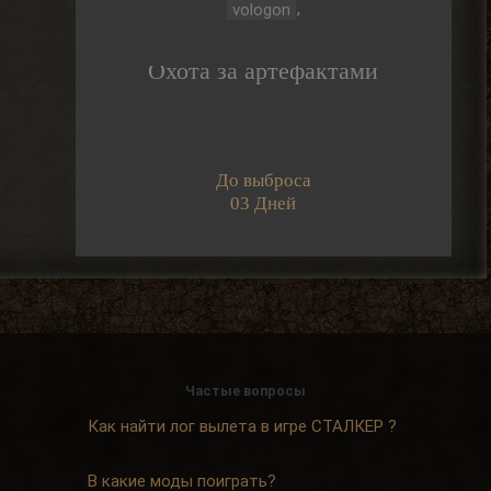
,
vologon
Djetch
, ну так я делаю
> Alehandro
Охота за артефактами
2026-08-04 18:16:12
Alehandro
, ну так делай, до
> Djetch
определённого момента надо
До выброса
инфраструктуру на базе налаживать и
всем помогать.
03 Дней
2026-08-04 18:15:24
Djetch
, у меня квест на
> Alehandro
подключение света у
бармена еще
2026-08-04 18:13:23
Alehandro
Частые вопросы
, водила ещё,
> Djetch
механика у тя нет пока
Как найти лог вылета в игре СТАЛКЕР ?
скорей всего.
2026-08-04 18:12:06
В какие моды поиграть?