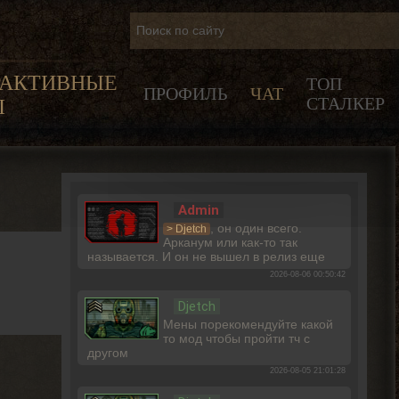
РАКТИВНЫЕ
ТОП
ПРОФИЛЬ
ЧАТ
СТАЛКЕР
Ы
Admin
, он один всего.
> Djetch
Арканум или как-то так
называется. И он не вышел в релиз еще
2026-08-06 00:50:42
Djetch
Мены порекомендуйте какой
то мод чтобы пройти тч с
другом
2026-08-05 21:01:28