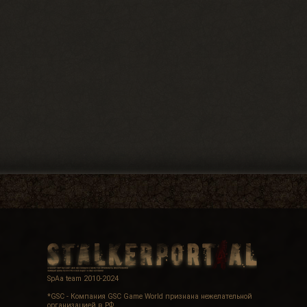
SpAa team 2010-2024
*GSC - Компания GSC Game World признана нежелательной
организацией в РФ.