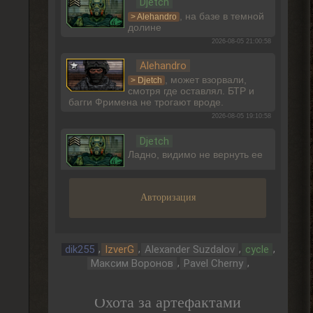
Djetch
, на базе в темной
> Alehandro
долине
2026-08-05 21:00:58
Alehandro
, может взорвали,
> Djetch
смотря где оставлял. БТР и
багги Фримена не трогают вроде.
2026-08-05 19:10:58
Djetch
Ладно, видимо не вернуть ее
2026-08-05 15:46:22
Авторизация
Djetch
-3 часа прогресса, кайффф
2026-08-05 14:08:44
,
,
,
,
dik255
IzverG
Alexander Suzdalov
cycle
,
,
Максим Воронов
Pavel Cherny
Djetch
А че делать если машину
угнали? В солянке
Охота за артефактами
2026-08-05 14:07:27