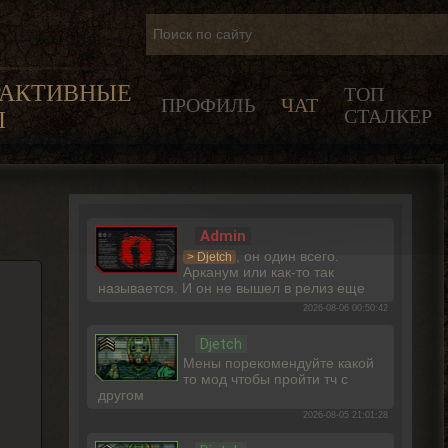
РАКТИВНЫЕ
ТОП
ПРОФИЛЬ
ЧАТ
СТАЛКЕР
Ы
Admin
, он один всего.
> Djetch
Арканум или как-то так
называется. И он не вышел в релиз еще
2026-08-06 00:50:42
Djetch
Мены порекомендуйте какой
то мод чтобы пройти тч с
другом
2026-08-05 21:01:28