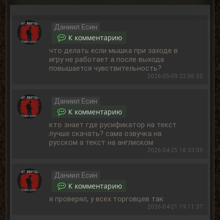
Даниил Есин
К комментарию
что делать если мышка при заходе в
игру не работает а после выхода
повышается чувствительность?
2026-05-09 22:06:32
Даниил Есин
К комментарию
кто знает где русификатор на текст
лучше скачать? сама озвучка на
русском а текст на англиском
2026-04-25 18:33:09
Даниил Есин
К комментарию
я проверял, у всех торговцев так
2026-04-21 19:11:37