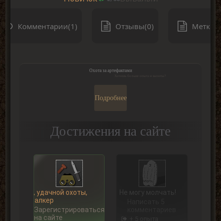
Комментарии(1)
Отзывы(0)
Метки(0
Охота за артефактами
Хочешь больше опыта и валюты?
Подробнее
Достижения на сайте
Ну, удачной охоты,
Не могу молчать!
Сталкер
Написать 5
Зарегистрироваться
комментариев
на сайте
+ 5 опыта