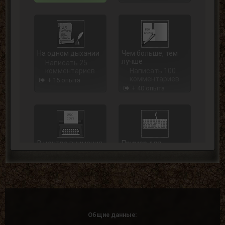
На одном дыхании
Чем больше, тем
лучше
Написать 25
комментариев
Написать 100
комментариев
+ 15 опыта
+ 40 опыта
В центре внимания
Пример для
подражания
Написать 250
комментариев
Написать 500
комментариев
+ 75 опыта
+ 125 опыта
Общие данные: