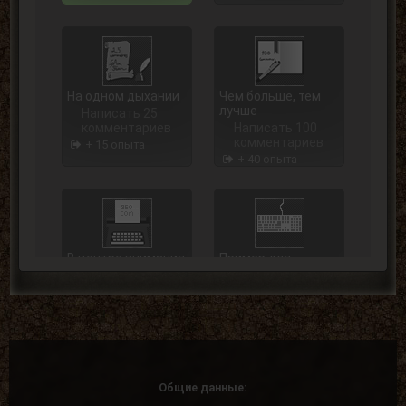
На одном дыхании
Чем больше, тем
лучше
Написать 25
комментариев
Написать 100
комментариев
+ 15 опыта
+ 40 опыта
В центре внимания
Пример для
подражания
Написать 250
комментариев
Написать 500
комментариев
+ 75 опыта
+ 125 опыта
Общие данные: