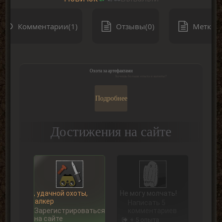
Комментарии(1)
Отзывы(0)
Метки(0
Охота за артефактами
Хочешь больше опыта и валюты?
Подробнее
Достижения на сайте
Ну, удачной охоты,
Не могу молчать!
Сталкер
Написать 5
Зарегистрироваться
комментариев
на сайте
+ 5 опыта