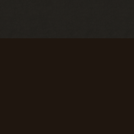
Первые успехи
Коммерсант
Продать 50
Продать 150
сборок
сборок
+ 50 опыта
+ 75 опыта
Первая вылазка
Исследователь
Просмотреть
Просмотреть
1000
10 000
материалов
материалов
сайта
сайта
+ 50 опыта
+ 150 опыта
Super star