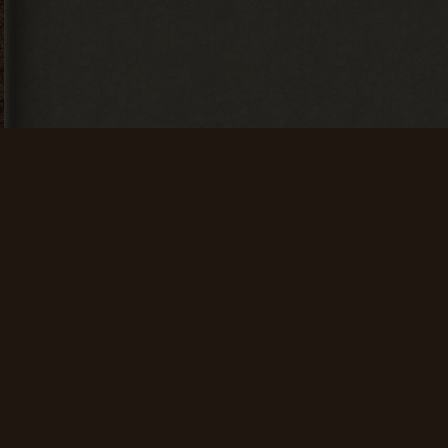
Искатель
Счастливчик
Найти 100
Найти 500
артефактов
артефактов
+ 25 опыта
+ 100 опыта
Мусоросборщик
Финиш
Продать 600
Зайти на сайт
сборок
60 дней
подряд
+ 150 опыта
+ 200 опыта
Проводник