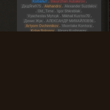
,
,
Кобальт
Bauyrzhan Aubakirov
,
,
ДедЯги975
Alehandro
Alexander Suzdalov
,
,
,
Old_Time
Igor Shkreblak
,
,
Vyacheslav Mytsyk
Mikhail Kustov70
,
,
Денис Жук
АЛЕКСАНДР МИХАЙЛОВ56
,
,
Artyom Ovchinnikov
Vkontake Kontora
,
,
Kolya Bologov
Alexey Kushnarev
,
,
,
Просто Тит
Night Witch
Ketten Krad
,
,
Alexander Kursedov
Yury Pryadko
Охота за артефактами
До выброса
01 Дней