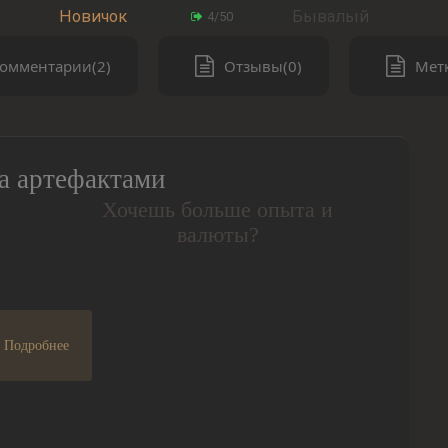
Новичок
Бывалый
4/50
омментарии(2)
Отзывы(0)
Метк
а артефактами
Хочешь больше опыта и
валюты?
Подробнее