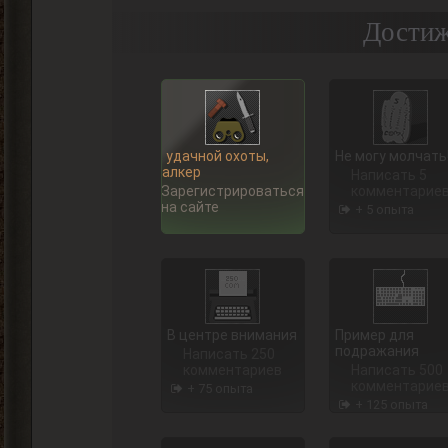
Достиж
Ну, удачной охоты,
Не могу молчать
Сталкер
Написать 5
Зарегистрироваться
комментарие
на сайте
+ 5 опыта
В центре внимания
Пример для
подражания
Написать 250
комментариев
Написать 500
комментарие
+ 75 опыта
+ 125 опыта