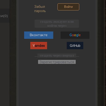
Забыл
Войти
пароль
и(0)
создать аккаунт или
войти через
Вконтакте
G
o
o
g
l
e
Y
andex
GitHub
создать через портал
Зарегистрироваться