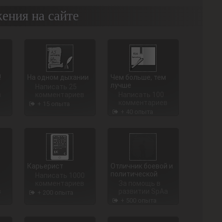
ения на сайте
!
На одном дыхании
Чем больше, тем
лучше
Написать 25
в
комментариев
Написать 100
комментариев
+ 15 опыта
+ 40 опыта
Карьерист
Отличник боевой и
политической
Написать 1000
комментариев
За помощь в
в
развитии SpAa
+ 200 опыта
+ 500 опыта