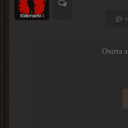
К
Охота з