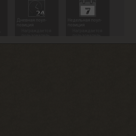
Дневная поул-
Недельная поул-
позиция
позиция
,
Награждается
Награждается
пользователь,
пользователь,
который занял
который занял
1 место в
1 место в
дневном топе
недельном
в разделе
топе в
«Тесты»
разделе
«Тесты»
+ 100 опыта
+ 250 опыта
Долгожитель
Сталкерское чутье
Зайти на сайт
Найти 30
30 дней
артефактов
подряд
+ 15 опыта
+ 150 опыта