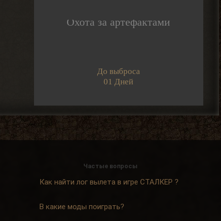
2026-08-07 17:26:18
Охота за артефактами
Dimaruu
Привет
Подскажите как
редактировать свои добавленные посты
на интерактивную карту?
До выброса
2026-08-07 17:24:57
01 Дней
IzverG
бесит уже баланс
этот.мутанты дружат со
всеми.кроме меня
2026-08-07 15:10:21
IzverG
ребят правки на ns OGSR26
где нибуть есть?
Частые вопросы
2026-08-07 15:08:56
Как найти лог вылета в игре СТАЛКЕР ?
Admin
, он один всего.
> Djetch
Арканум или как-то так
В какие моды поиграть?
называется. И он не вышел в релиз еще