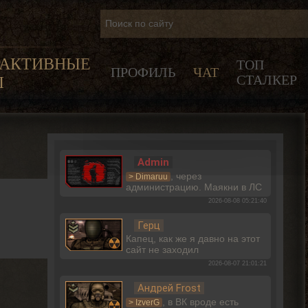
РАКТИВНЫЕ
ТОП
ПРОФИЛЬ
ЧАТ
СТАЛКЕР
Ы
Admin
, через
> Dimaruu
администрацию. Маякни в ЛС
2026-08-08 05:21:40
Герц
Капец, как же я давно на этот
сайт не заходил
2026-08-07 21:01:21
Андрей Frost
, в ВК вроде есть
> IzverG