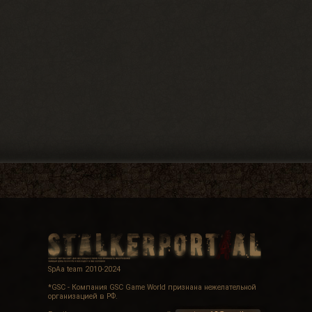
SpAa team 2010-2024
*GSC - Компания GSC Game World признана нежелательной
организацией в РФ.