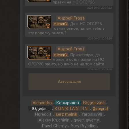
правки на НС ОГСР26
2026-08-07 20:38:23
Андрей Frost
, Да и НС ОГСР26
> IzverG
говно полное, зачем тебе в
эту поделку гамать?
2026-08-07 20:34:18
Андрей Frost
, Приветсвую, да
> IzverG
может и есть правки на НС
ОГСР26 где-то, но явно не на том сайте
2026-08-07 20:33:30
Dimaruu
Авторизация
Разместил несколько меток
на карту. Но допустил
некоторые неточности в описании...хотел
бы поправить...но не вижу такого
,
,
,
Alehandro
Ковырялов
Водильчик
функционала.
,
,
,
_Юдифь _
K.O.N.S.T.A.N.T.I.N.
𝕱𝖔𝖙𝖔𝖌𝖗𝖆𝖋
2026-08-07 17:27:24
,
,
,
Hqreddit
serz melnik
Yaroslav98
,
,
Dimaruu
Alexey Kruchinin
qwert qwerty
,
,
Pavel Cherny
Yury Pryadko
Имею ввиду метки