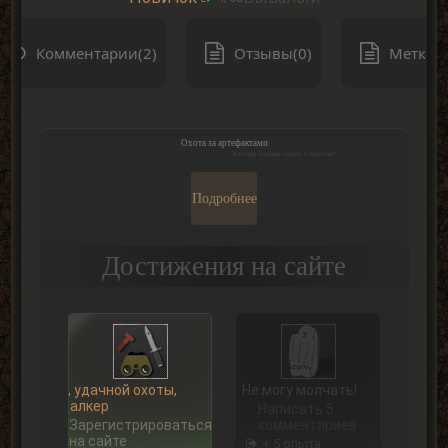
Комментарии(2)
Отзывы(0)
Метки(0
Охота за артефактами
Хочешь больше опыта и валюты?
Подробнее
Достижения на сайте
Ну, удачной охоты,
Не могу молчать!
Сталкер
Написать 5
Зарегистрироваться
комментариев
на сайте
+ 5 опыта