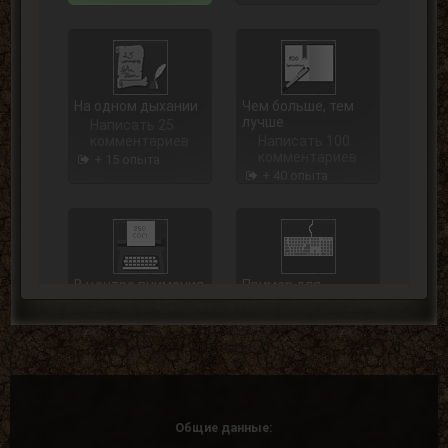
На одном дыхании
Чем больше, тем
лучше
Написать 25
комментариев
Написать 100
комментариев
+ 15 опыта
+ 40 опыта
В центре внимания
Пример для
подражания
Написать 250
комментариев
Написать 500
комментариев
+ 75 опыта
+ 125 опыта
Общие данные: