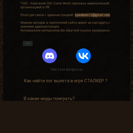
*GSC - Компания GSC Game World признана нежелательной
организацией в РФ.
Email для связи с администрацией:
spaateam12@gmail.com
Мнение авторов и посетителей сайта может не совпадать с
мнением администрации.
Копирование материалов без обратной ссылки разрешенно.
16+
Частые вопросы
Как найти лог вылета в игре СТАЛКЕР ?
В какие моды поиграть?
Где скачать оригинальную версию игры?