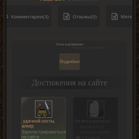
Комментарии(3)
Отзывы(0)
Метки(0
Охота за артефактами
Хочешь больше опыта и валюты?
Подробнее
Достижения на сайте
Ну, удачной охоты,
Не могу молчать!
Сталкер
Написать 5
Зарегистрироваться
комментариев
на сайте
+ 5 опыта