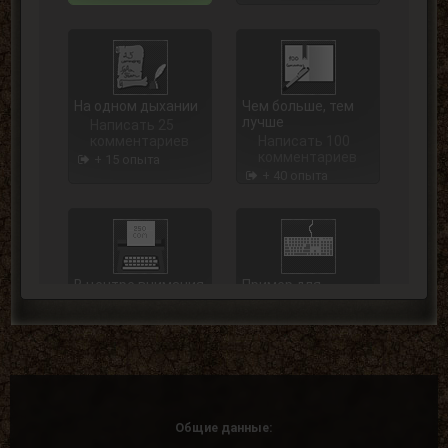
На одном дыхании
Чем больше, тем
лучше
Написать 25
комментариев
Написать 100
комментариев
+ 15 опыта
+ 40 опыта
В центре внимания
Пример для
подражания
Написать 250
комментариев
Написать 500
комментариев
+ 75 опыта
+ 125 опыта
Общие данные: